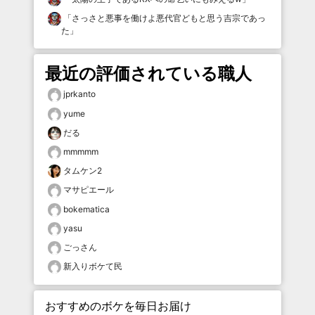
「
さっさと悪事を働けよ悪代官どもと思う吉宗であっ
た
」
最近の評価されている職人
jprkanto
yume
だる
mmmmm
タムケン2
マサピエール
bokematica
yasu
ごっさん
新入りボケて民
おすすめのボケを毎日お届け