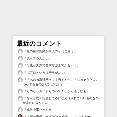
最近のコメント
「
飯の量の認識が常人のそれと違う
」
「
読んでるんかい
」
「
母親が大声で名前呼ぶまでがセット
」
「
ポアロといろは寿司が……
」
「
「あのぉ海賊王って本当ですか」「おぉそうだよ。
つっても昔の話だけどな」
」
「
ものしりガイドもついてくるから迷うなぁ
」
「
なんとなく拒否してるけど受け入れていいものなの
か未だに分からん
」
「
成敗中毒だろもう
」
「
太陽の王子であるRXへの命乞いにもみえるw
」