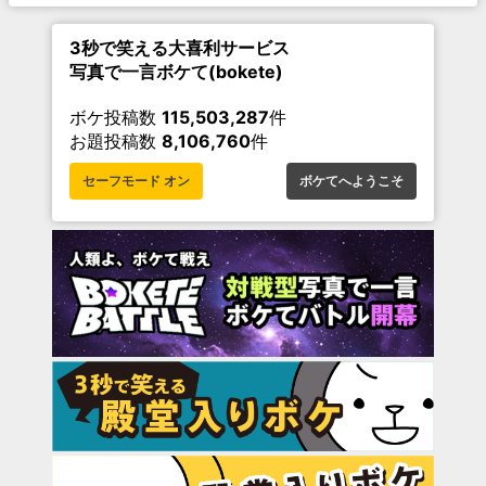
3秒で笑える大喜利サービス
写真で一言ボケて(bokete)
ボケ投稿数
115,503,287
件
お題投稿数
8,106,760
件
セーフモード オン
ボケてへようこそ