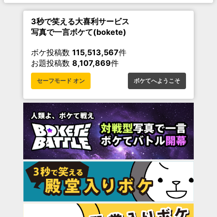
3秒で笑える大喜利サービス
写真で一言ボケて(bokete)
ボケ投稿数
115,513,567
件
お題投稿数
8,107,869
件
セーフモード オン
ボケてへようこそ