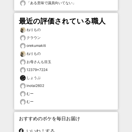
「
ある意味で議員向いてない
」
最近の評価されている職人
ねりもの
クラウン
orekumakiti
ねりもの
お母さんも目玉
12379×7224
しょうぶ
inotai2602
むー
むー
おすすめのボケを毎日お届け
いいね！する