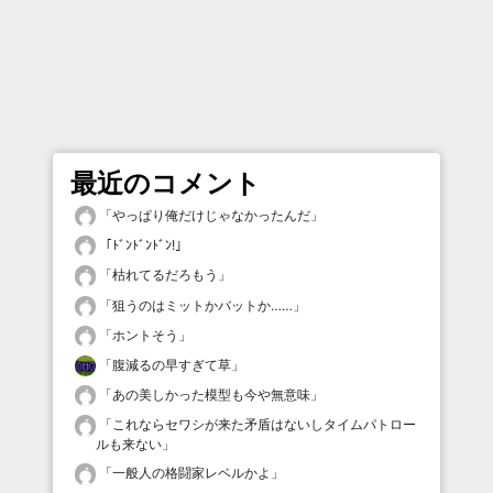
最近のコメント
「
やっぱり俺だけじゃなかったんだ
」
「
ﾄﾞﾝﾄﾞﾝﾄﾞﾝ!
」
「
枯れてるだろもう
」
「
狙うのはミットかバットか……
」
「
ホントそう
」
「
腹減るの早すぎて草
」
「
あの美しかった模型も今や無意味
」
「
これならセワシが来た矛盾はないしタイムパトロー
ルも来ない
」
「
一般人の格闘家レベルかよ
」