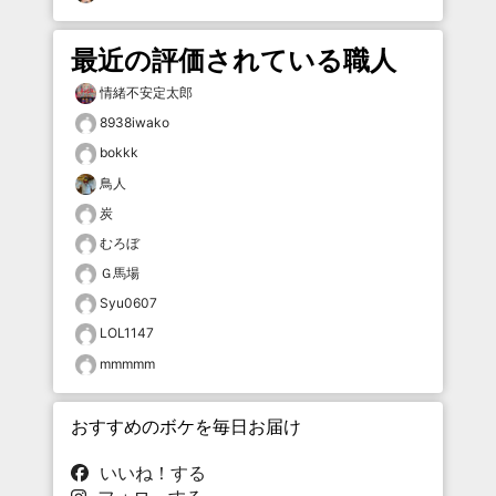
最近の評価されている職人
情緒不安定太郎
8938iwako
bokkk
鳥人
炭
むろぼ
Ｇ馬場
Syu0607
LOL1147
mmmmm
おすすめのボケを毎日お届け
いいね！する