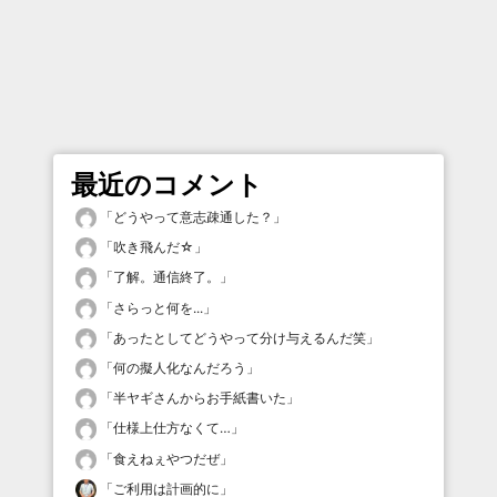
最近のコメント
「
どうやって意志疎通した？
」
「
吹き飛んだ☆
」
「
了解。通信終了。
」
「
さらっと何を...
」
「
あったとしてどうやって分け与えるんだ笑
」
「
何の擬人化なんだろう
」
「
半ヤギさんからお手紙書いた
」
「
仕様上仕方なくて…
」
「
食えねぇやつだぜ
」
「
ご利用は計画的に
」