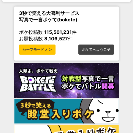
3秒で笑える大喜利サービス
写真で一言ボケて(bokete)
ボケ投稿数
115,501,231
件
お題投稿数
8,106,527
件
セーフモード オン
ボケてへようこそ