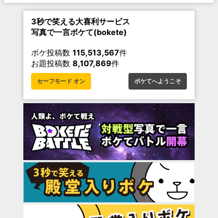
3秒で笑える大喜利サービス
写真で一言ボケて(bokete)
ボケ投稿数
115,513,567
件
お題投稿数
8,107,869
件
セーフモード オン
ボケてへようこそ