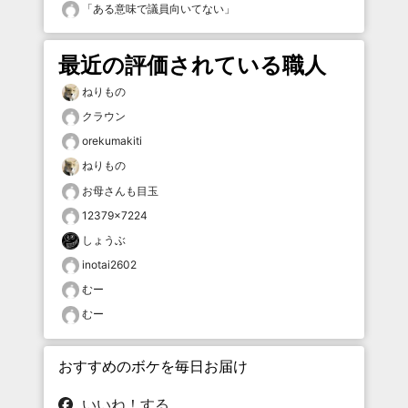
「
ある意味で議員向いてない
」
最近の評価されている職人
ねりもの
クラウン
orekumakiti
ねりもの
お母さんも目玉
12379×7224
しょうぶ
inotai2602
むー
むー
おすすめのボケを毎日お届け
いいね！する