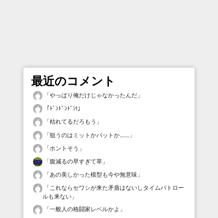
最近のコメント
「
やっぱり俺だけじゃなかったんだ
」
「
ﾄﾞﾝﾄﾞﾝﾄﾞﾝ!
」
「
枯れてるだろもう
」
「
狙うのはミットかバットか……
」
「
ホントそう
」
「
腹減るの早すぎて草
」
「
あの美しかった模型も今や無意味
」
「
これならセワシが来た矛盾はないしタイムパトロー
ルも来ない
」
「
一般人の格闘家レベルかよ
」