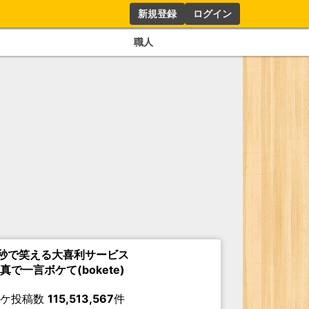
新規登録
ログイン
職人
秒で笑える大喜利サービス
真で一言ボケて(bokete)
ボケ投稿数
115,513,567
件