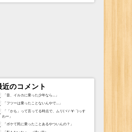
最近のコメント
「
昔、イルカに乗った少年なら…
」
「
フツーは乗ったことないんやで…
」
「
「かも」って言ってる時点で、ムリ(ヾﾉ･∀･`)っす
わー
」
「
ボケて民に乗ったことあるやついんの？
」