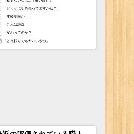
「
私もないなぁ…（遠い目）
」
「
どっかに切符売ってますかね？
」
「
年齢制限が…
」
「
これは謙虚
」
「
変わってのか？
」
「
どう転んでもヤバいやつ
」