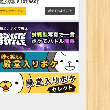
お題投稿数
8,107,869
件
セーフモード オン
ボケてへようこそ