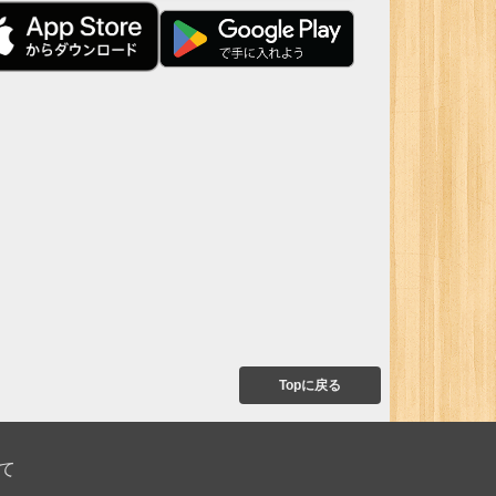
Topに戻る
て