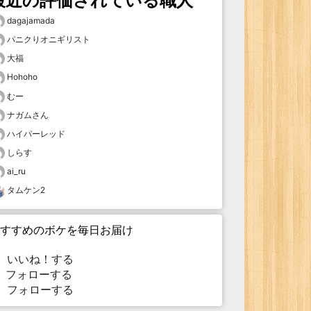
最近の評価されている職人
dagajamada
パニクりオニギリスト
大福
Hohoho
むー
ナガムさん
ハイパーレッド
しらす
ai_ru
タムケン2
すすめのボケを毎日お届け
いいね！する
フォローする
フォローする