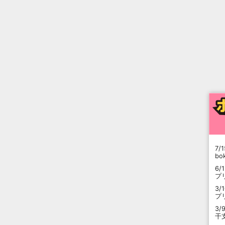
7/1
b
6/
プ
3/
プ
3/
干