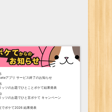
5
oketeアプリ サービス終了のお知らせ
15
リッツのお題でひとことボケて結果発表
10
リッツのお題でひと言ボケて キャンペーン
9
支でボケて2026 結果発表