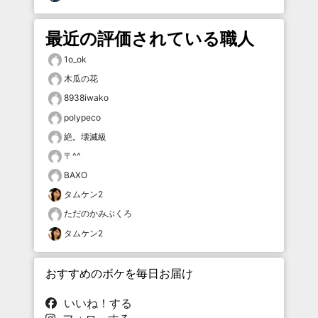
最近の評価されている職人
1o_ok
木瓜の花
8938iwako
polypeco
絶。壊滅級
〒^^
BAXO
タムケン2
ただのかみぶくろ
タムケン2
おすすめのボケを毎日お届け
いいね！する