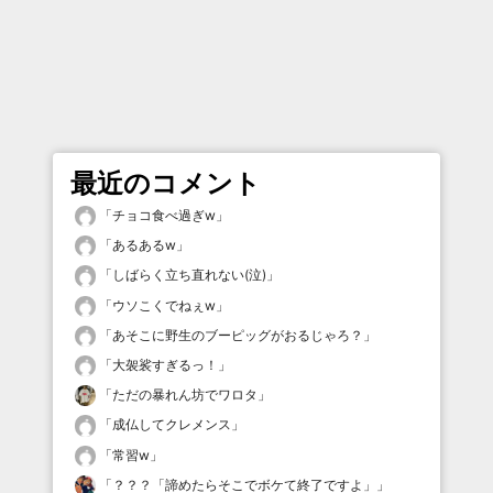
最近のコメント
「
チョコ食べ過ぎw
」
「
あるあるw
」
「
しばらく立ち直れない(泣)
」
「
ウソこくでねぇw
」
「
あそこに野生のブーピッグがおるじゃろ？
」
「
大袈裟すぎるっ！
」
「
ただの暴れん坊でワロタ
」
「
成仏してクレメンス
」
「
常習w
」
「
？？？「諦めたらそこでボケて終了ですよ」
」