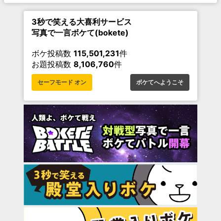
3秒で笑える大喜利サービス
写真で一言ボケて(bokete)
ボケ投稿数
115,501,231
件
お題投稿数
8,106,760
件
セーフモード オン
ボケてへようこそ