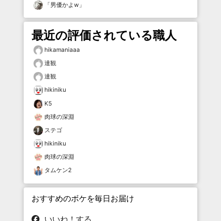
「
男優かよw
」
最近の評価されている職人
hikamaniaaa
達観
達観
hikiniku
K5
肉球の深淵
ステゴ
hikiniku
肉球の深淵
タムケン2
おすすめのボケを毎日お届け
いいね！する