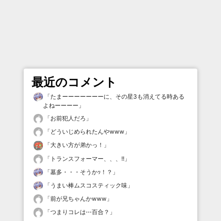
最近のコメント
「
たまーーーーーーーに、その星3も消えてる時ある
よねーーーー
」
「
お前犯人だろ
」
「
どういじめられたんやwww
」
「
大きい方が弟かっ！
」
「
トランスフォーマー、、、!!
」
「
墓多・・・そうかｯ！？
」
「
うまい棒ムスコスティック味
」
「
前が兄ちゃんかwww
」
「
つまりコレは⋯百合？
」