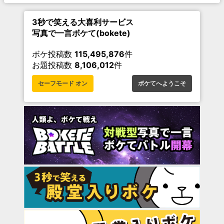
3秒で笑える大喜利サービス
写真で一言ボケて(bokete)
ボケ投稿数
115,495,876
件
お題投稿数
8,106,012
件
セーフモード オン
ボケてへようこそ