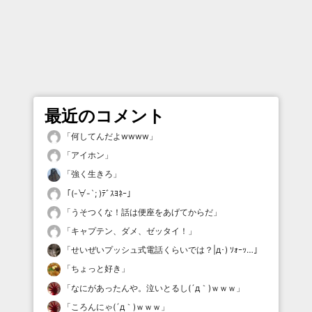
最近のコメント
「
何してんだよwwww
」
「
アイホン
」
「
強く生きろ
」
「
(-∀-`; )ﾃﾞｽﾖﾈｰ
」
「
うそつくな！話は便座をあげてからだ
」
「
キャプテン、ダメ、ゼッタイ！
」
「
せいぜいプッシュ式電話くらいでは？|д･) ｿｫｰｯ…
」
「
ちょっと好き
」
「
なにがあったんや。泣いとるし(´д｀)ｗｗｗ
」
「
ころんにゃ(´д｀)ｗｗｗ
」