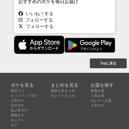
おすすめのボケを毎日お届け
いいね！する
フォローする
フォローする
Topに戻る
ボケを見る
まとめを見る
お題を探す
殿堂入り
最新人気まとめ
新着お題
ピックアップボケ
セレクトまとめ
人気お題
人気ボケ
セレクトお題
注目ボケ
人気タグ
急上昇ボケ
新着ボケ
セレクト
タグ