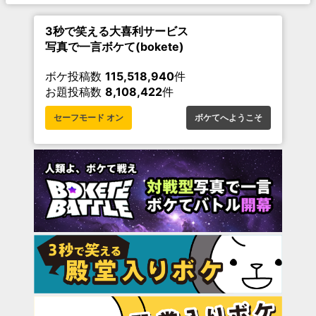
3秒で笑える大喜利サービス
写真で一言ボケて(bokete)
ボケ投稿数
115,518,940
件
お題投稿数
8,108,422
件
セーフモード オン
ボケてへようこそ