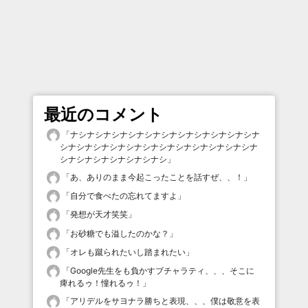
最近のコメント
「
ナシナシナシナシナシナシナシナシナシナシナシナ
シナシナシナシナシナシナシナシナシナシナシナシナ
シナシナシナシナシナシナシ
」
「
あ、ありのまま今起こったことを話すぜ、、！
」
「
自分で食べたの忘れてますよ
」
「
発想が天才笑笑
」
「
お砂糖でも溢したのかな？
」
「
オレも蹴られたいし踏まれたい
」
「
Google先生をも負かすブチャラティ、、、そこに
痺れるゥ！憧れるゥ！
」
「
アリデルをサヨナラ勝ちと表現、、、僕は敬意を表