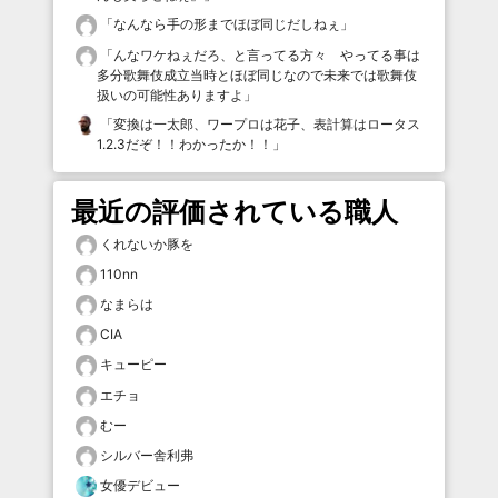
「
なんなら手の形までほぼ同じだしねぇ
」
「
んなワケねぇだろ、と言ってる方々 やってる事は
多分歌舞伎成立当時とほぼ同じなので未来では歌舞伎
扱いの可能性ありますよ
」
「
変換は一太郎、ワープロは花子、表計算はロータス
1.2.3だぞ！！わかったか！！
」
最近の評価されている職人
くれないか豚を
110nn
なまらは
CIA
キューピー
エチョ
むー
シルバー舎利弗
女優デビュー