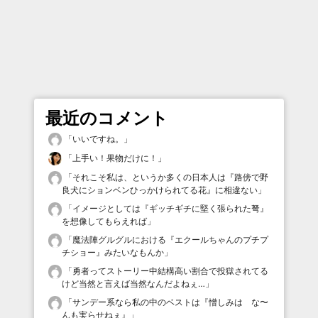
最近のコメント
「
いいですね。
」
「
上手い！果物だけに！
」
「
それこそ私は、というか多くの日本人は『路傍で野
良犬にションベンひっかけられてる花』に相違ない
」
「
イメージとしては『ギッチギチに堅く張られた弩』
を想像してもらえれば
」
「
魔法陣グルグルにおける『エクールちゃんのプチプ
チショー』みたいなもんか
」
「
勇者ってストーリー中結構高い割合で投獄されてる
けど当然と言えば当然なんだよねぇ…
」
「
サンデー系なら私の中のベストは『憎しみは な〜
んも実らせねぇ』
」