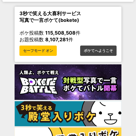
3秒で笑える大喜利サービス
写真で一言ボケて(bokete)
ボケ投稿数
115,508,508
件
お題投稿数
8,107,281
件
セーフモード オン
ボケてへようこそ