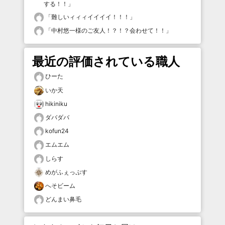
する！！
」
「
難しいィィィイイイイ！！！
」
「
中村悠一様のご友人！？！？会わせて！！
」
最近の評価されている職人
ひーた
いか天
hikiniku
ダバダバ
kofun24
エムエム
しらす
めがふぇっぷす
へそビーム
どんまい鼻毛