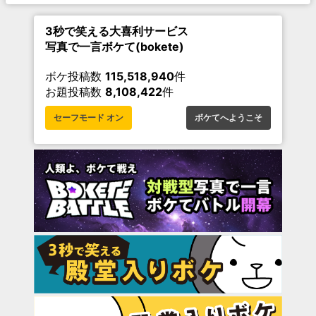
3秒で笑える大喜利サービス
写真で一言ボケて(bokete)
ボケ投稿数
115,518,940
件
お題投稿数
8,108,422
件
セーフモード オン
ボケてへようこそ