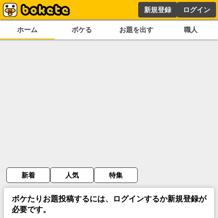
新規登録
ログイン
ホーム
ボケる
お題を出す
職人
新着
人気
特集
ボケたりお題投稿するには、ログインするか新規登録が
必要です。