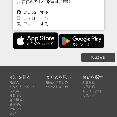
おすすめのボケを毎日お届け
いいね！する
フォローする
フォローする
Topに戻る
ボケを見る
まとめを見る
お題を探す
殿堂入り
最新人気まとめ
新着お題
ピックアップボケ
セレクトまとめ
人気お題
人気ボケ
セレクトお題
注目ボケ
人気タグ
急上昇ボケ
新着ボケ
セレクト
タグ