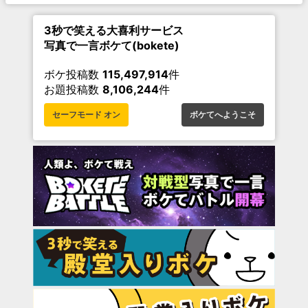
3秒で笑える大喜利サービス
写真で一言ボケて(bokete)
ボケ投稿数
115,497,914
件
お題投稿数
8,106,244
件
セーフモード オン
ボケてへようこそ