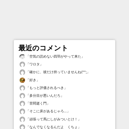
最近のコメント
「
空気の読めない四羽がやって来た
」
「
ワロタ
」
「
確かに、彼だけ持っていませんね(^^;
」
「
好き
」
「
もっと評価されるべき
」
「
多分目が悪いんだろ
」
「
苦悶逝く門
」
「
そこに床があるじゃろ…
」
「
頑張って馬にしがみついとけ！
」
「
なんでなくなるんだよ くちょ
」