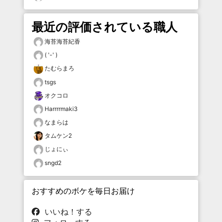
最近の評価されている職人
海苔海苔紀香
( '-' )
たむらまろ
tsgs
オクコロ
Harrrrmaki3
なまらは
タムケン2
じょにぃ
sngd2
おすすめのボケを毎日お届け
いいね！する