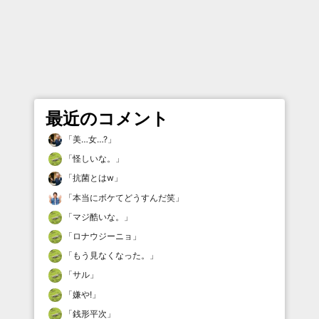
最近のコメント
「
美…女…?
」
「
怪しいな。
」
「
抗菌とはw
」
「
本当にボケてどうすんだ笑
」
「
マジ酷いな。
」
「
ロナウジーニョ
」
「
もう見なくなった。
」
「
サル
」
「
嫌や!
」
「
銭形平次
」