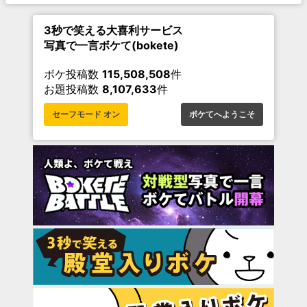
3秒で笑える大喜利サービス
写真で一言ボケて(bokete)
ボケ投稿数
115,508,508
件
お題投稿数
8,107,633
件
セーフモード オン
ボケてへようこそ