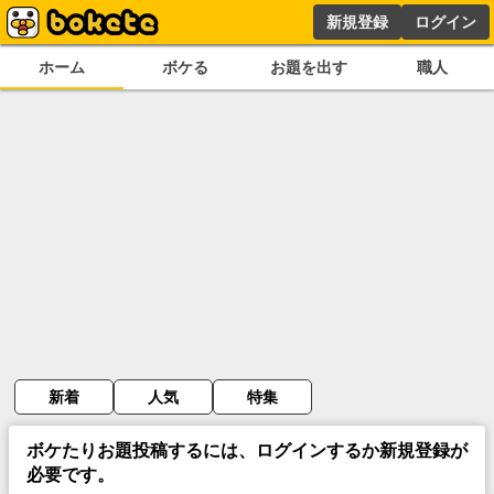
新規登録
ログイン
ホーム
ボケる
お題を出す
職人
新着
人気
特集
ボケたりお題投稿するには、ログインするか新規登録が
必要です。