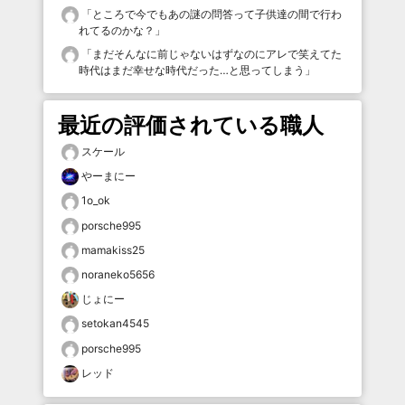
「
ところで今でもあの謎の問答って子供達の間で行わ
れてるのかな？
」
「
まだそんなに前じゃないはずなのにアレで笑えてた
時代はまだ幸せな時代だった…と思ってしまう
」
最近の評価されている職人
スケール
やーまにー
1o_ok
porsche995
mamakiss25
noraneko5656
じょにー
setokan4545
porsche995
レッド