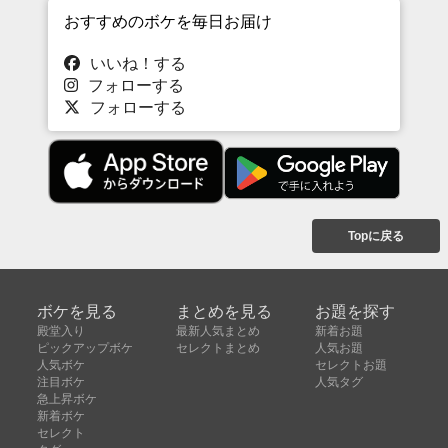
おすすめのボケを毎日お届け
いいね！する
フォローする
フォローする
Topに戻る
ボケを見る
まとめを見る
お題を探す
殿堂入り
最新人気まとめ
新着お題
ピックアップボケ
セレクトまとめ
人気お題
人気ボケ
セレクトお題
注目ボケ
人気タグ
急上昇ボケ
新着ボケ
セレクト