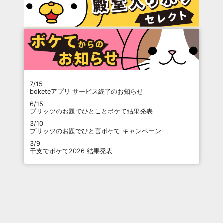
7/15
boketeアプリ サービス終了のお知らせ
6/15
プリッツのお題でひとことボケて結果発表
3/10
プリッツのお題でひと言ボケて キャンペーン
3/9
干支でボケて2026 結果発表