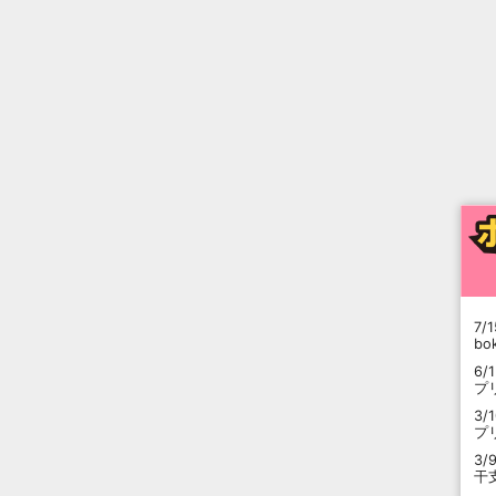
7/1
b
6/
プ
3/
プ
3/
干