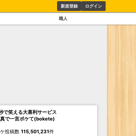
新規登録
ログイン
職人
秒で笑える大喜利サービス
真で一言ボケて(bokete)
ボケ投稿数
115,501,231
件