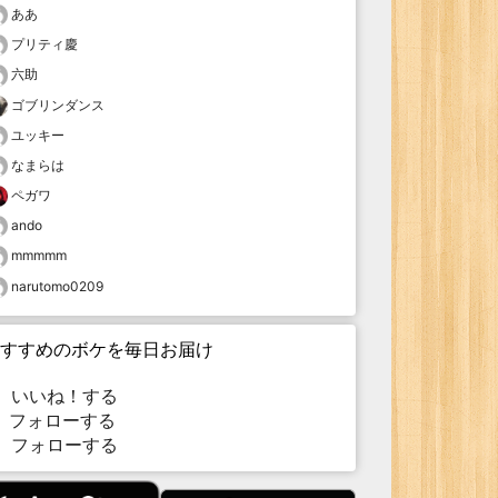
ああ
プリティ慶
六助
ゴブリンダンス
ユッキー
なまらは
ペガワ
ando
mmmmm
narutomo0209
すすめのボケを毎日お届け
いいね！する
フォローする
フォローする