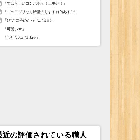
「
すばらしいコンボボケ！上手い！
」
「
このアプリなら殿堂入りする自信ある^_^
」
「
(どこに停めたっけ…(涙目))
」
「
可愛い☆
」
「
心配なんだよね✨
」
最近の評価されている職人