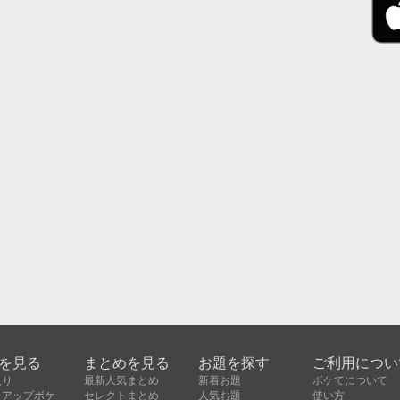
を見る
まとめを見る
お題を探す
ご利用につい
入り
最新人気まとめ
新着お題
ボケてについて
クアップボケ
セレクトまとめ
人気お題
使い方