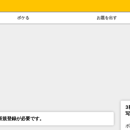
ボケる
お題を出す
3
写
新規登録が必要です。