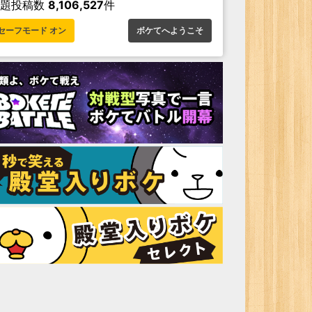
お題投稿数
8,106,527
件
セーフモード オン
ボケてへようこそ