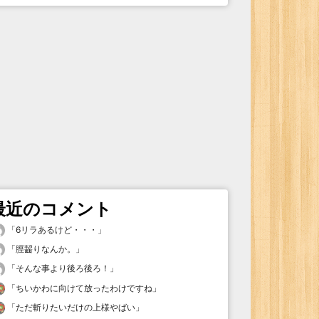
最近のコメント
「
6リラあるけど・・・
」
「
脛齧りなんか。
」
「
そんな事より後ろ後ろ！
」
「
ちいかわに向けて放ったわけですね
」
「
ただ斬りたいだけの上様やばい
」