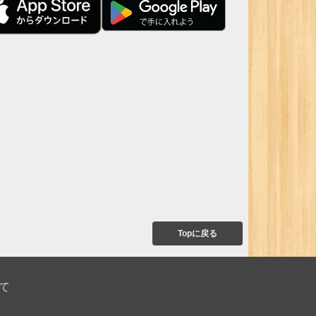
Topに戻る
て