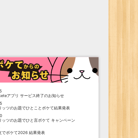
5
oketeアプリ サービス終了のお知らせ
15
リッツのお題でひとことボケて結果発表
10
リッツのお題でひと言ボケて キャンペーン
9
支でボケて2026 結果発表