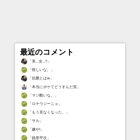
最近のコメント
「
美…女…?
」
「
怪しいな。
」
「
抗菌とはw
」
「
本当にボケてどうすんだ笑
」
「
マジ酷いな。
」
「
ロナウジーニョ
」
「
もう見なくなった。
」
「
サル
」
「
嫌や!
」
「
銭形平次
」