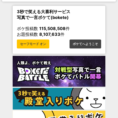
3秒で笑える大喜利サービス
写真で一言ボケて(bokete)
ボケ投稿数
115,508,508
件
お題投稿数
8,107,633
件
セーフモード オン
ボケてへようこそ