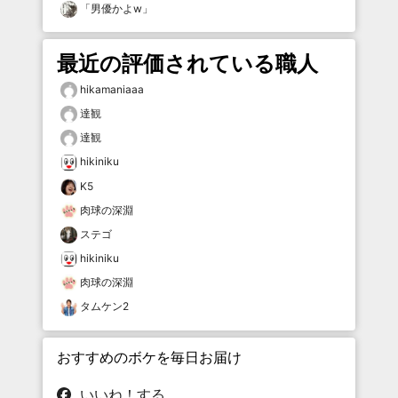
「
男優かよw
」
最近の評価されている職人
hikamaniaaa
達観
達観
hikiniku
K5
肉球の深淵
ステゴ
hikiniku
肉球の深淵
タムケン2
おすすめのボケを毎日お届け
いいね！する