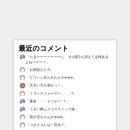
最近のコメント
「
たまーーーーーーーに、その星3も消えてる時ある
よねーーーー
」
「
お前犯人だろ
」
「
どういじめられたんやwww
」
「
大きい方が弟かっ！
」
「
トランスフォーマー、、、!!
」
「
墓多・・・そうかｯ！？
」
「
うまい棒ムスコスティック味
」
「
前が兄ちゃんかwww
」
「
つまりコレは⋯百合？
」