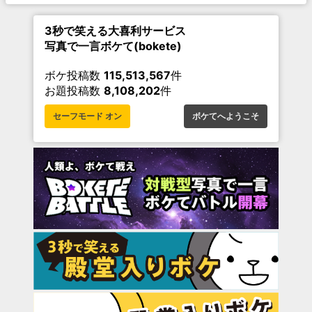
3秒で笑える大喜利サービス
写真で一言ボケて(bokete)
ボケ投稿数
115,513,567
件
お題投稿数
8,108,202
件
セーフモード オン
ボケてへようこそ