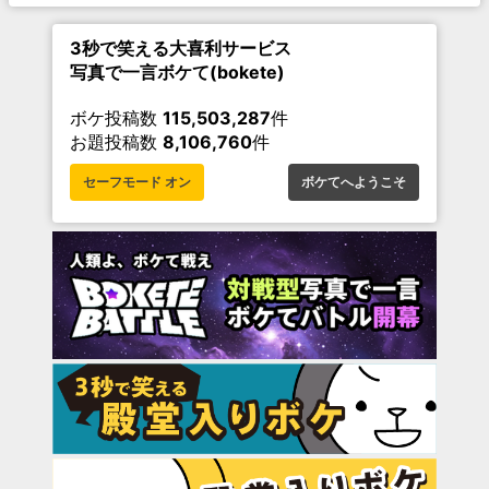
3秒で笑える大喜利サービス
写真で一言ボケて(bokete)
ボケ投稿数
115,503,287
件
お題投稿数
8,106,760
件
セーフモード オン
ボケてへようこそ