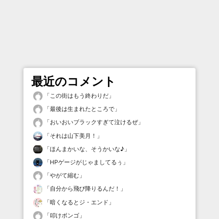
最近のコメント
「
この街はもう終わりだ
」
「
最後は生まれたところで
」
「
おいおいブラックすぎて泣けるぜ
」
「
それは山下美月！
」
「
ほんまかいな、そうかいな♪
」
「
HPゲージがじゃましてるぅ
」
「
やがて縮む
」
「
自分から飛び降りるんだ！
」
「
暗くなるとジ・エンド
」
「
叩けボンゴ
」