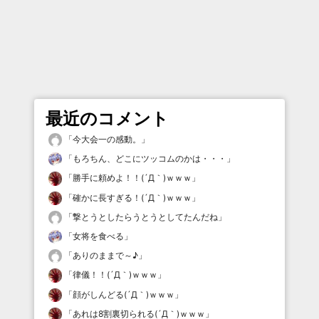
最近のコメント
「
今大会一の感動。
」
「
もろちん、どこにツッコムのかは・・・
」
「
勝手に頼めよ！！(´Д｀)ｗｗｗ
」
「
確かに長すぎる！(´Д｀)ｗｗｗ
」
「
撃とうとしたらうとうとしてたんだね
」
「
女将を食べる
」
「
ありのままで～♪
」
「
律儀！！(´Д｀)ｗｗｗ
」
「
顔がしんどる(´Д｀)ｗｗｗ
」
「
あれは8割裏切られる(´Д｀)ｗｗｗ
」