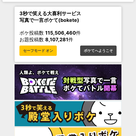
3秒で笑える大喜利サービス
写真で一言ボケて(bokete)
ボケ投稿数
115,506,460
件
お題投稿数
8,107,281
件
セーフモード オン
ボケてへようこそ