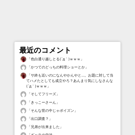
最近のコメント
「
色白通り越しとる(´д｀)ｗｗｗ
」
「
かつてのどっちの料理ショーとか
」
「
サ終も近いのになんやかんやと…。お題に対して当
てハメたとしても成立やろ？あんまり気にしなさんな
(´д｀)ｗｗｗ
」
「
そしてフリーズ
」
「
きっこーさーん
」
「
そんな世の中じゃポイズン
」
「
出口調査？
」
「
兄弟が出来ました
」
「
ギャラの交渉
」