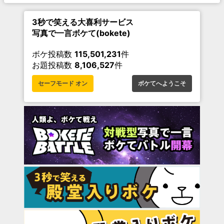
3秒で笑える大喜利サービス
写真で一言ボケて(bokete)
ボケ投稿数
115,501,231
件
お題投稿数
8,106,527
件
セーフモード オン
ボケてへようこそ