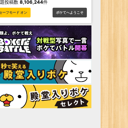
お題投稿数
8,106,244
件
セーフモード オン
ボケてへようこそ