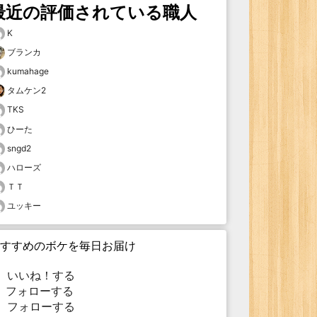
最近の評価されている職人
K
ブランカ
kumahage
タムケン2
TKS
ひーた
sngd2
ハローズ
ＴＴ
ユッキー
すすめのボケを毎日お届け
いいね！する
フォローする
フォローする