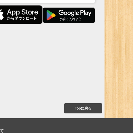
Topに戻る
て