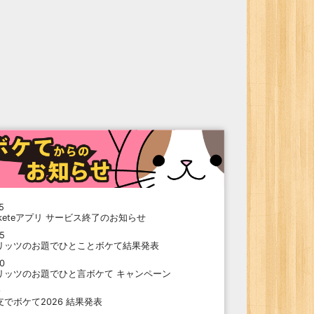
5
oketeアプリ サービス終了のお知らせ
15
リッツのお題でひとことボケて結果発表
10
リッツのお題でひと言ボケて キャンペーン
9
支でボケて2026 結果発表