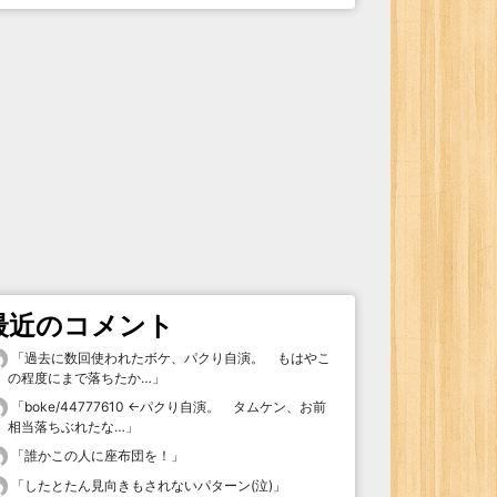
最近のコメント
「
過去に数回使われたボケ、パクり自演。 もはやこ
の程度にまで落ちたか…
」
「
boke/44777610 ←パクり自演。 タムケン、お前
相当落ちぶれたな…
」
「
誰かこの人に座布団を！
」
「
したとたん見向きもされないパターン(泣)
」