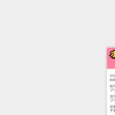
7/1
b
6/
プ
3/
プ
3/
干