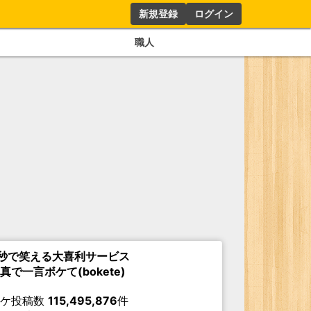
新規登録
ログイン
職人
秒で笑える大喜利サービス
真で一言ボケて(bokete)
ボケ投稿数
115,495,876
件