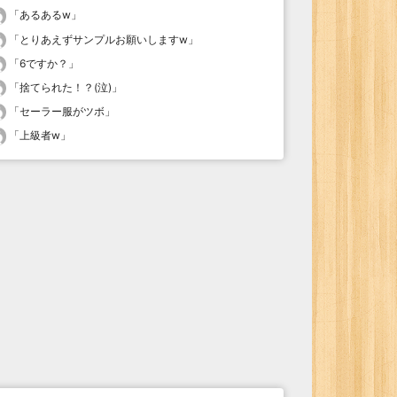
「
あるあるw
」
「
とりあえずサンプルお願いしますw
」
「
6ですか？
」
「
捨てられた！？(泣)
」
「
セーラー服がツボ
」
「
上級者w
」