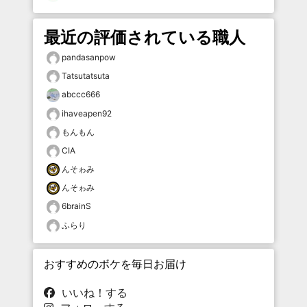
最近の評価されている職人
pandasanpow
Tatsutatsuta
abccc666
ihaveapen92
もんもん
CIA
んそゎみ
んそゎみ
6brainS
ふらり
おすすめのボケを毎日お届け
いいね！する