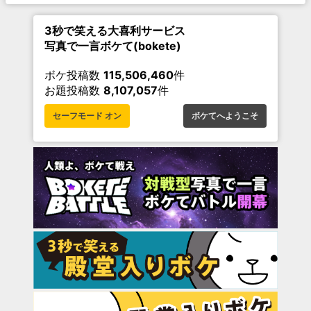
3秒で笑える大喜利サービス
写真で一言ボケて(bokete)
ボケ投稿数
115,506,460
件
お題投稿数
8,107,057
件
セーフモード オン
ボケてへようこそ