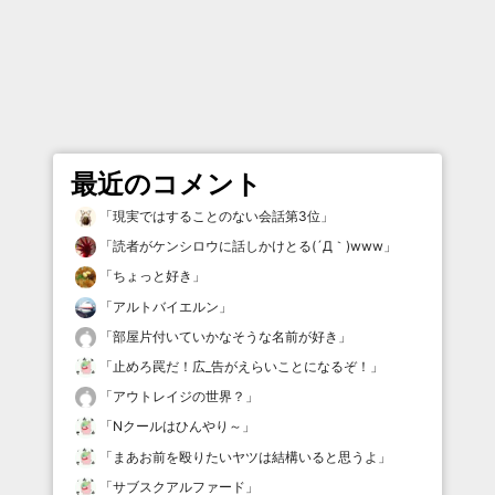
最近のコメント
「
現実ではすることのない会話第3位
」
「
読者がケンシロウに話しかけとる(´Д｀)www
」
「
ちょっと好き
」
「
アルトバイエルン
」
「
部屋片付いていかなそうな名前が好き
」
「
止めろ罠だ！広_告がえらいことになるぞ！
」
「
アウトレイジの世界？
」
「
Nクールはひんやり～
」
「
まあお前を殴りたいヤツは結構いると思うよ
」
「
サブスクアルファード
」