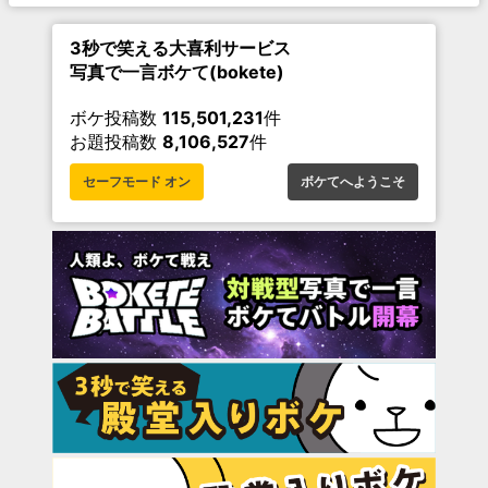
3秒で笑える大喜利サービス
写真で一言ボケて(bokete)
ボケ投稿数
115,501,231
件
お題投稿数
8,106,527
件
セーフモード オン
ボケてへようこそ