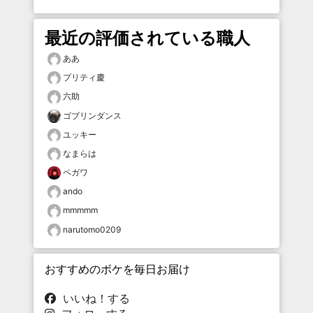
最近の評価されている職人
ああ
プリティ慶
六助
ゴブリンダンス
ユッキー
なまらは
ペガワ
ando
mmmmm
narutomo0209
おすすめのボケを毎日お届け
いいね！する