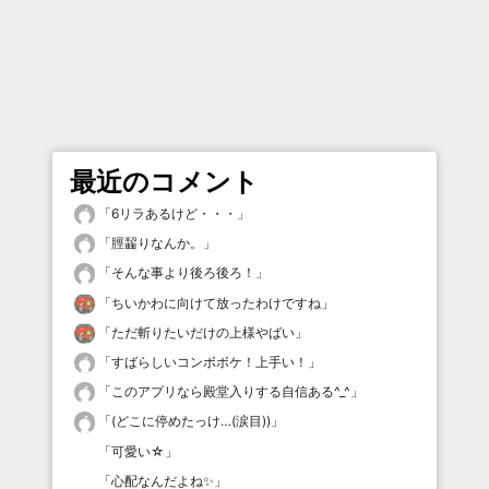
最近のコメント
「
6リラあるけど・・・
」
「
脛齧りなんか。
」
「
そんな事より後ろ後ろ！
」
「
ちいかわに向けて放ったわけですね
」
「
ただ斬りたいだけの上様やばい
」
「
すばらしいコンボボケ！上手い！
」
「
このアプリなら殿堂入りする自信ある^_^
」
「
(どこに停めたっけ…(涙目))
」
「
可愛い☆
」
「
心配なんだよね✨
」