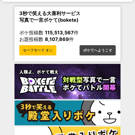
3秒で笑える大喜利サービス
写真で一言ボケて(bokete)
ボケ投稿数
115,513,567
件
お題投稿数
8,107,869
件
セーフモード オン
ボケてへようこそ