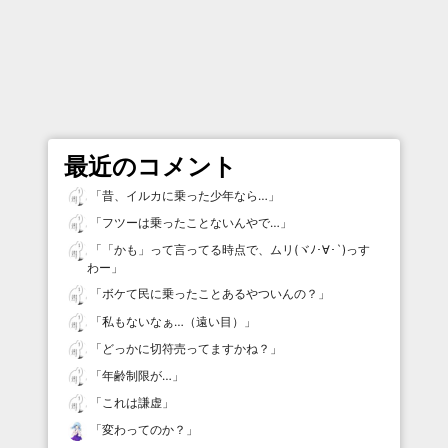
最近のコメント
「
昔、イルカに乗った少年なら…
」
「
フツーは乗ったことないんやで…
」
「
「かも」って言ってる時点で、ムリ(ヾﾉ･∀･`)っす
わー
」
「
ボケて民に乗ったことあるやついんの？
」
「
私もないなぁ…（遠い目）
」
「
どっかに切符売ってますかね？
」
「
年齢制限が…
」
「
これは謙虚
」
「
変わってのか？
」