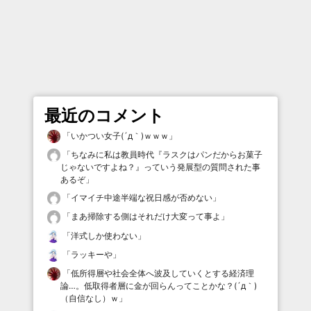
最近のコメント
「
いかつい女子(´д｀)ｗｗｗ
」
「
ちなみに私は教員時代『ラスクはパンだからお菓子
じゃないですよね？』っていう発展型の質問された事
あるぞ
」
「
イマイチ中途半端な祝日感が否めない
」
「
まあ掃除する側はそれだけ大変って事よ
」
「
洋式しか使わない
」
「
ラッキーや
」
「
低所得層や社会全体へ波及していくとする経済理
論…。低取得者層に金が回らんってことかな？(´д｀)
（自信なし）ｗ
」