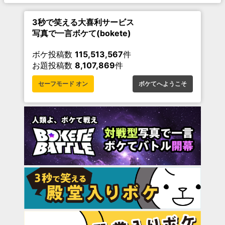
3秒で笑える大喜利サービス
写真で一言ボケて(bokete)
ボケ投稿数
115,513,567
件
お題投稿数
8,107,869
件
セーフモード オン
ボケてへようこそ