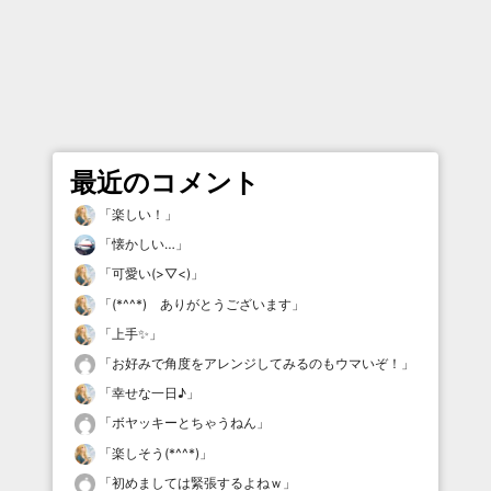
最近のコメント
「
楽しい！
」
「
懐かしい…
」
「
可愛い(>▽<)
」
「
(*^^*) ありがとうございます
」
「
上手✨
」
「
お好みで角度をアレンジしてみるのもウマいぞ！
」
「
幸せな一日♪
」
「
ボヤッキーとちゃうねん
」
「
楽しそう(*^^*)
」
「
初めましては緊張するよねｗ
」