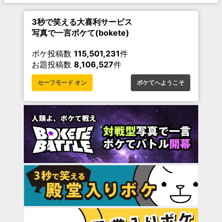
3秒で笑える大喜利サービス
写真で一言ボケて(bokete)
ボケ投稿数
115,501,231
件
お題投稿数
8,106,527
件
セーフモード オン
ボケてへようこそ