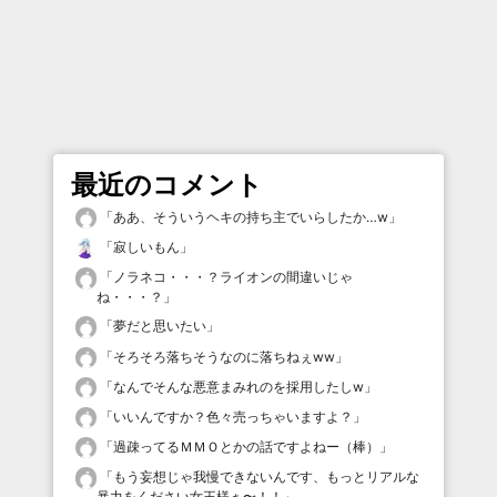
最近のコメント
「
ああ、そういうヘキの持ち主でいらしたか…w
」
「
寂しいもん
」
「
ノラネコ・・・？ライオンの間違いじゃ
ね・・・？
」
「
夢だと思いたい
」
「
そろそろ落ちそうなのに落ちねぇww
」
「
なんでそんな悪意まみれのを採用したしw
」
「
いいんですか？色々売っちゃいますよ？
」
「
過疎ってるＭＭＯとかの話ですよねー（棒）
」
「
もう妄想じゃ我慢できないんです、もっとリアルな
暴力をください女王様ぁ〜！！
」