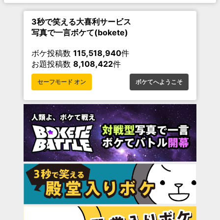
3秒で笑える大喜利サービス
写真で一言ボケて(bokete)
ボケ投稿数
115,518,940
件
お題投稿数
8,108,422
件
セーフモード オン
ボケてへようこそ