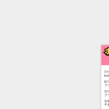
7/1
b
6/
プ
3/
プ
3/
干