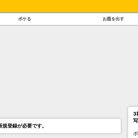
ボケる
お題を出す
3
写
新規登録が必要です。