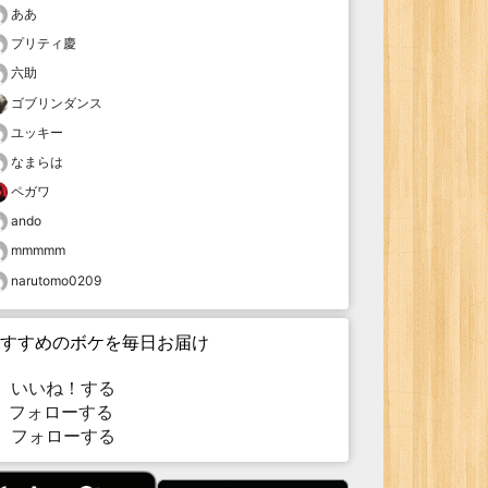
ああ
プリティ慶
六助
ゴブリンダンス
ユッキー
なまらは
ペガワ
ando
mmmmm
narutomo0209
すすめのボケを毎日お届け
いいね！する
フォローする
フォローする