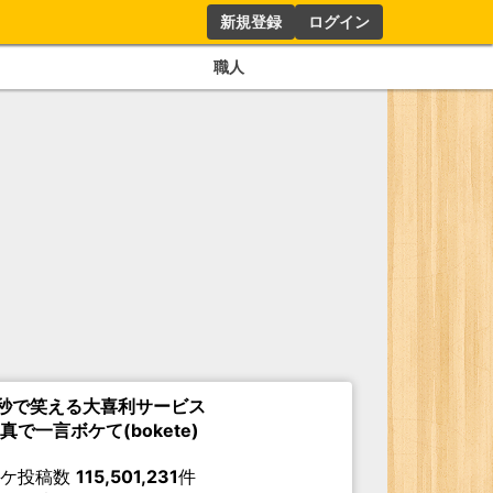
新規登録
ログイン
職人
秒で笑える大喜利サービス
真で一言ボケて(bokete)
ボケ投稿数
115,501,231
件