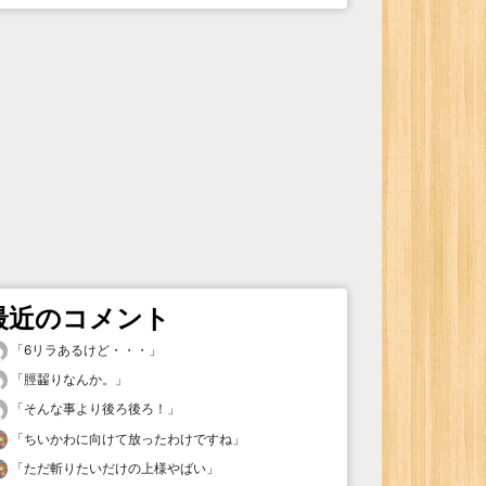
最近のコメント
「
6リラあるけど・・・
」
「
脛齧りなんか。
」
「
そんな事より後ろ後ろ！
」
「
ちいかわに向けて放ったわけですね
」
「
ただ斬りたいだけの上様やばい
」