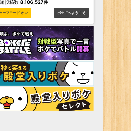
お題投稿数
8,106,527
件
セーフモード オン
ボケてへようこそ