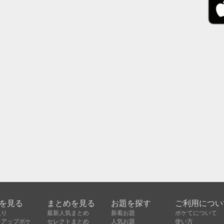
を見る
まとめを見る
お題を探す
ご利用につい
入り
最新人気まとめ
新着お題
ボケてについて
クアップボケ
セレクトまとめ
人気お題
使い方