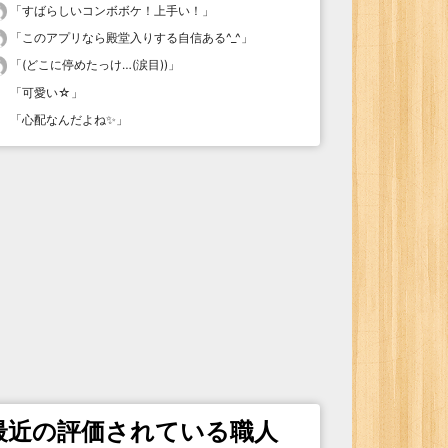
「
すばらしいコンボボケ！上手い！
」
「
このアプリなら殿堂入りする自信ある^_^
」
「
(どこに停めたっけ…(涙目))
」
「
可愛い☆
」
「
心配なんだよね✨
」
最近の評価されている職人