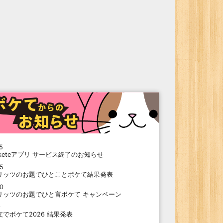
5
oketeアプリ サービス終了のお知らせ
15
リッツのお題でひとことボケて結果発表
10
リッツのお題でひと言ボケて キャンペーン
9
支でボケて2026 結果発表