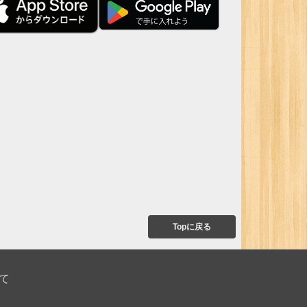
Topに戻る
て