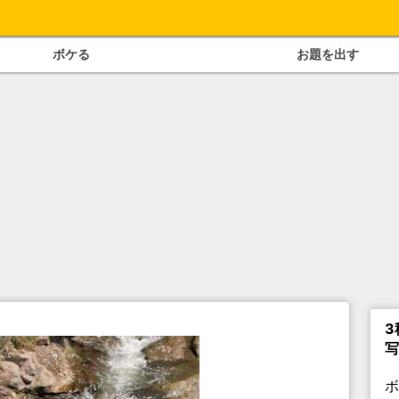
ボケる
お題を出す
3
写