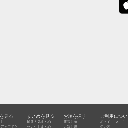
を見る
まとめを見る
お題を探す
ご利用につい
入り
最新人気まとめ
新着お題
ボケてについて
クアップボケ
セレクトまとめ
人気お題
使い方