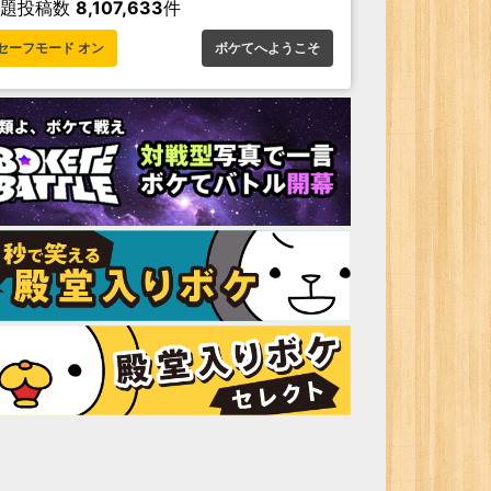
お題投稿数
8,107,633
件
セーフモード オン
ボケてへようこそ