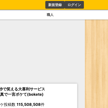
新規登録
ログイン
職人
秒で笑える大喜利サービス
真で一言ボケて(bokete)
ボケ投稿数
115,508,508
件