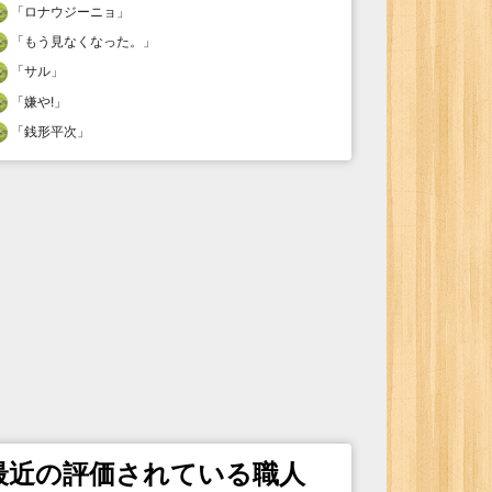
「
ロナウジーニョ
」
「
もう見なくなった。
」
「
サル
」
「
嫌や!
」
「
銭形平次
」
最近の評価されている職人