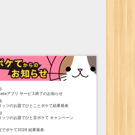
5
oketeアプリ サービス終了のお知らせ
15
リッツのお題でひとことボケて結果発表
10
リッツのお題でひと言ボケて キャンペーン
9
支でボケて2026 結果発表