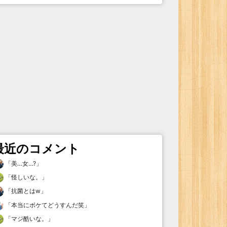
最近のコメント
「
美…女…?
」
「
怪しいな。
」
「
抗菌とはw
」
「
本当にボケてどうすんだ笑
」
「
マジ酷いな。
」