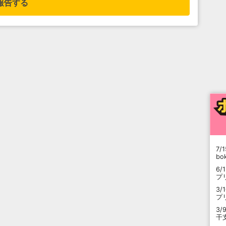
報告する
7/1
b
6/
プ
3/
プ
3/
干