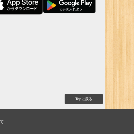
Topに戻る
て