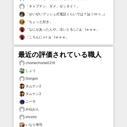
「
キャプテン、ダメ、ゼッタイ！
」
「
せいぜいプッシュ式電話くらいでは？|д･) ｿｫｰｯ…
」
「
ちょっと好き
」
「
なにがあったんや。泣いとるし(´д｀)ｗｗｗ
」
「
ころんにゃ(´д｀)ｗｗｗ
」
最近の評価されている職人
chomechome0216
しょう
Gongon
タムケン2
タムケン2
ニーモ
みねおん
irhnhht
いなり寿司