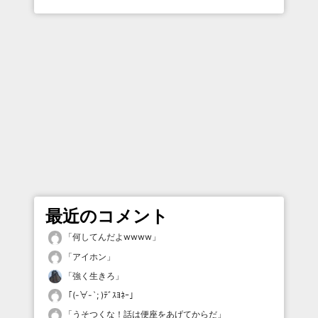
最近のコメント
「
何してんだよwwww
」
「
アイホン
」
「
強く生きろ
」
「
(-∀-`; )ﾃﾞｽﾖﾈｰ
」
「
うそつくな！話は便座をあげてからだ
」