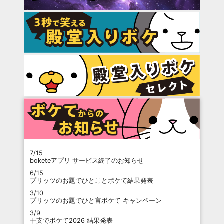
7/15
boketeアプリ サービス終了のお知らせ
6/15
プリッツのお題でひとことボケて結果発表
3/10
プリッツのお題でひと言ボケて キャンペーン
3/9
干支でボケて2026 結果発表