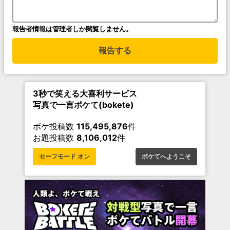
報告者情報は管理者しか閲覧しません。
報告する
3秒で笑える大喜利サービス
写真で一言ボケて(bokete)
ボケ投稿数
115,495,876
件
お題投稿数
8,106,012
件
セーフモード オン
ボケてへようこそ