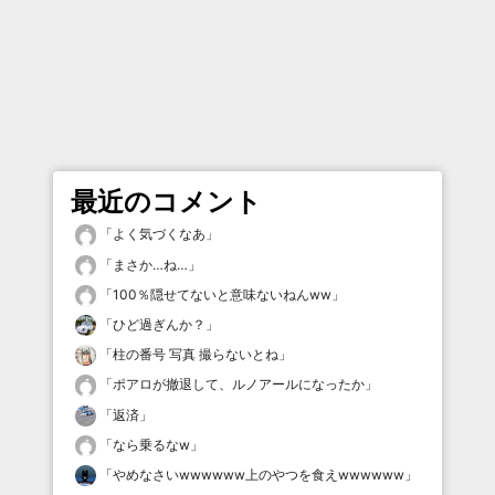
最近のコメント
「
よく気づくなあ
」
「
まさか…ね…
」
「
100％隠せてないと意味ないねんww
」
「
ひど過ぎんか？
」
「
柱の番号 写真 撮らないとね
」
「
ポアロが撤退して、ルノアールになったか
」
「
返済
」
「
なら乗るなw
」
「
やめなさいwwwwww上のやつを食えwwwwww
」