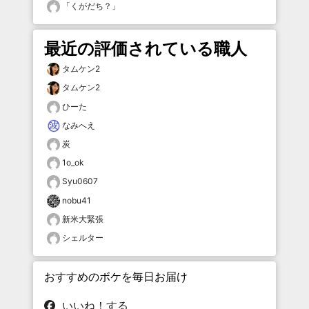
「
くがだち？
」
最近の評価されている職人
タムケン2
タムケン2
ひーた
なみへえ
炭
1o_ok
Syu0607
nobu41
新米大緊張
シェルター
おすすめのボケを毎日お届け
いいね！する