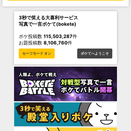
3秒で笑える大喜利サービス
写真で一言ボケて(bokete)
ボケ投稿数
115,503,287
件
お題投稿数
8,106,760
件
セーフモード オン
ボケてへようこそ