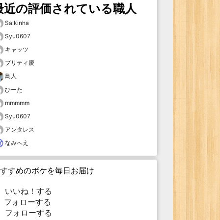
最近の評価されている職人
Saikinha
Syu0607
キャッツ
プリティ慶
鳥人
ひーた
mmmmm
Syu0607
アンタレス
なみへえ
すすめのボケを毎日お届け
いいね！する
フォローする
フォローする