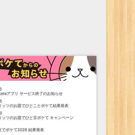
5
oketeアプリ サービス終了のお知らせ
15
リッツのお題でひとことボケて結果発表
10
リッツのお題でひと言ボケて キャンペーン
9
支でボケて2026 結果発表