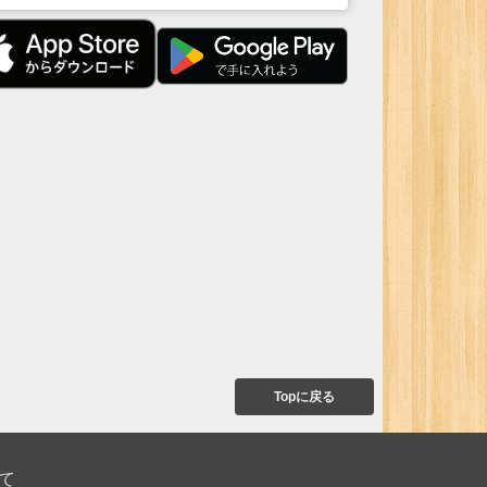
Topに戻る
て