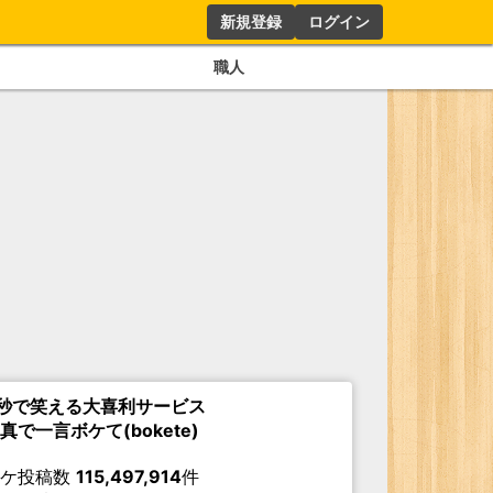
新規登録
ログイン
職人
秒で笑える大喜利サービス
真で一言ボケて(bokete)
ボケ投稿数
115,497,914
件