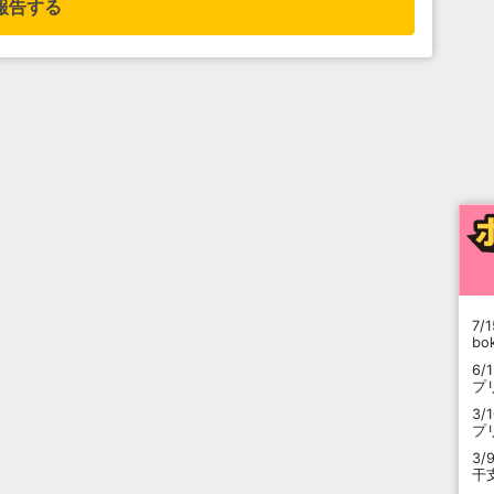
報告する
7/1
b
6/
プ
3/
プ
3/
干