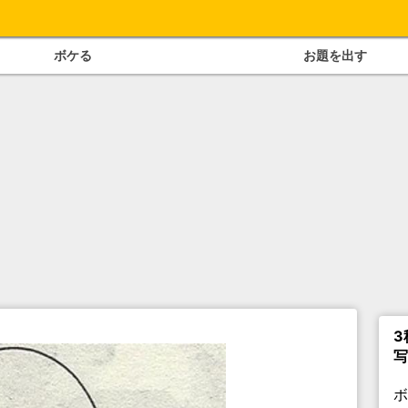
ボケる
お題を出す
3
写