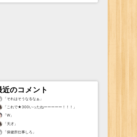
最近のコメント
「
それはそうなるなぁ
」
「
これで★300いったねーーーーー！！！
」
「
W
」
「
天才
」
「
保健所仕事しろ
」