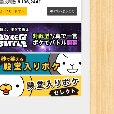
お題投稿数
8,106,244
件
セーフモード オン
ボケてへようこそ