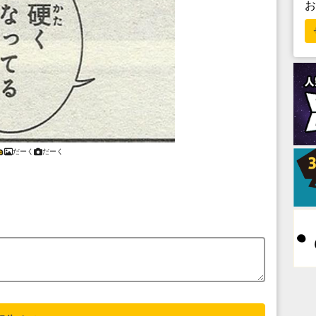
だーく
だーく