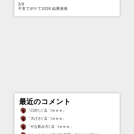
3/9
干支でボケて2026 結果発表
最近のコメント
「
口封じ(´Д｀)ｗｗｗ
」
「
大げさ(´Д｀)ｗｗｗ
」
「
やな飲み方(´Д｀)ｗｗｗ
」