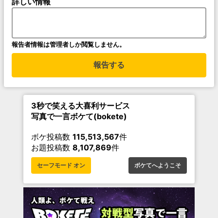
詳しい情報
報告者情報は管理者しか閲覧しません。
報告する
3秒で笑える大喜利サービス
写真で一言ボケて(bokete)
ボケ投稿数
115,513,567
件
お題投稿数
8,107,869
件
セーフモード オン
ボケてへようこそ