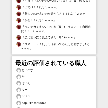
「
キョウリュウ行のDVD置いてますよ(´Д｀)ｗｗｗ
」
「
出てけ！！(´Д｀)ｗｗｗ
」
「
新しいのか古いのか分からん！！(´Д｀)ｗｗｗ
」
「
かる！！(´Д｀)ｗｗｗ
」
「
次のテガミえないですね(´Д｀)（うまい！！自画自
賛！！！）ｗｗｗ
」
「
急に安っぽく見えてきた(´Д｀)ｗｗｗ
」
「
ズキューン！(´Д｀)（乗ってみたけど恥ずかしい）
ｗｗｗ
」
最近の評価されている職人
あいこす
炭
ぱいん
ひー
FCKD
papurikasen0090