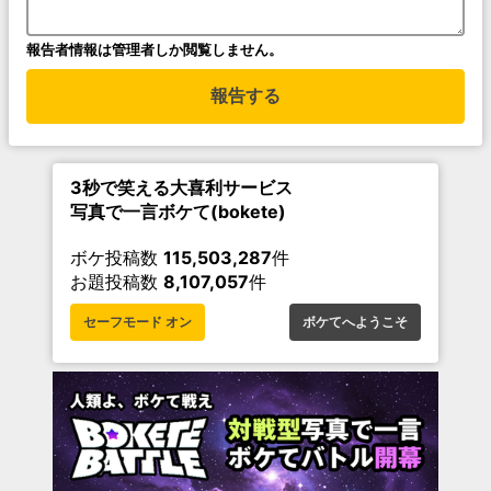
報告者情報は管理者しか閲覧しません。
報告する
3秒で笑える大喜利サービス
写真で一言ボケて(bokete)
ボケ投稿数
115,503,287
件
お題投稿数
8,107,057
件
セーフモード オン
ボケてへようこそ