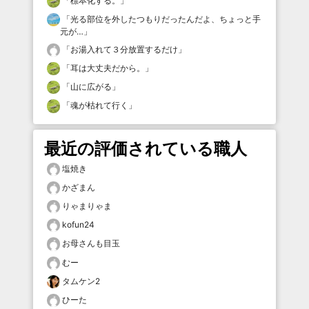
「
標本化する。
」
「
光る部位を外したつもりだったんだよ、ちょっと手
元が…
」
「
お湯入れて３分放置するだけ
」
「
耳は大丈夫だから。
」
「
山に広がる
」
「
魂が枯れて行く
」
最近の評価されている職人
塩焼き
かざまん
りゃまりゃま
kofun24
お母さんも目玉
むー
タムケン2
ひーた