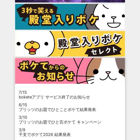
7/15
boketeアプリ サービス終了のお知らせ
6/15
プリッツのお題でひとことボケて結果発表
3/10
プリッツのお題でひと言ボケて キャンペーン
3/9
干支でボケて2026 結果発表