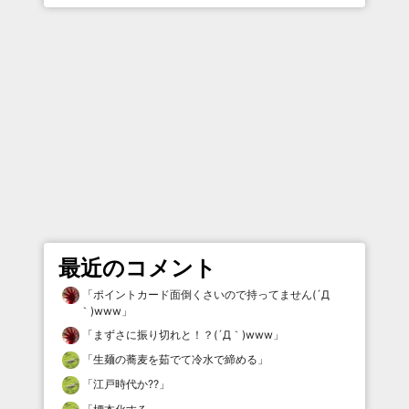
最近のコメント
「
ポイントカード面倒くさいので持ってません(´Д
｀)www
」
「
まずさに振り切れと！？(´Д｀)www
」
「
生麺の蕎麦を茹でて冷水で締める
」
「
江戸時代か⁇
」