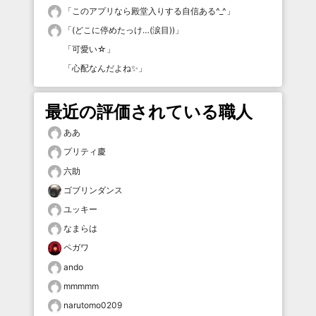
「
このアプリなら殿堂入りする自信ある^_^
」
「
(どこに停めたっけ…(涙目))
」
「
可愛い☆
」
「
心配なんだよね✨
」
最近の評価されている職人
ああ
プリティ慶
六助
ゴブリンダンス
ユッキー
なまらは
ペガワ
ando
mmmmm
narutomo0209