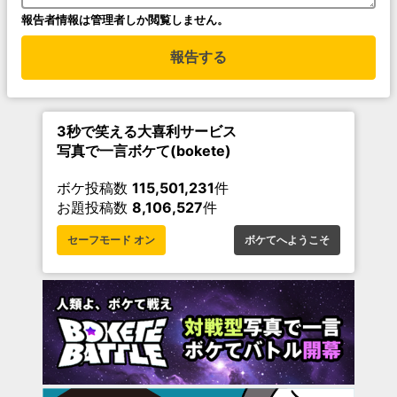
報告者情報は管理者しか閲覧しません。
報告する
3秒で笑える大喜利サービス
写真で一言ボケて(bokete)
ボケ投稿数
115,501,231
件
お題投稿数
8,106,527
件
セーフモード オン
ボケてへようこそ