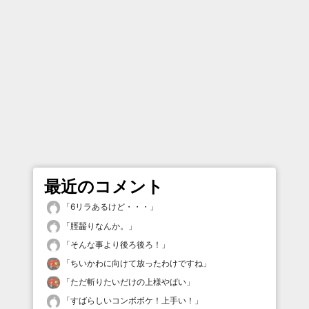
最近のコメント
「
6リラあるけど・・・
」
「
脛齧りなんか。
」
「
そんな事より後ろ後ろ！
」
「
ちいかわに向けて放ったわけですね
」
「
ただ斬りたいだけの上様やばい
」
「
すばらしいコンボボケ！上手い！
」