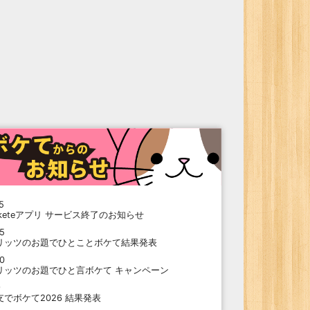
5
oketeアプリ サービス終了のお知らせ
15
リッツのお題でひとことボケて結果発表
10
リッツのお題でひと言ボケて キャンペーン
9
支でボケて2026 結果発表