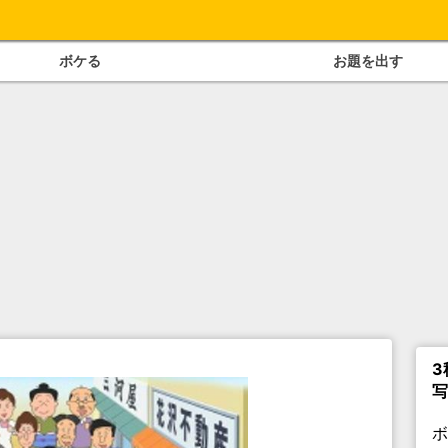
ボケる
お題を出す
3
写