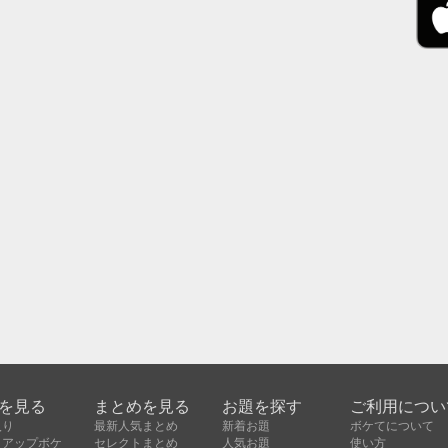
を見る
まとめを見る
お題を探す
ご利用につい
入り
最新人気まとめ
新着お題
ボケてについて
クアップボケ
セレクトまとめ
人気お題
使い方