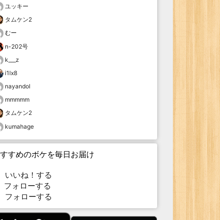
ユッキー
タムケン2
むー
n-202号
k___z
i1lx8
nayandol
mmmmm
タムケン2
kumahage
すすめのボケを毎日お届け
いいね！する
フォローする
フォローする