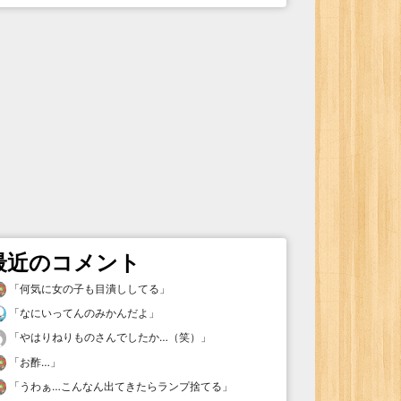
最近のコメント
「
何気に女の子も目潰ししてる
」
「
なにいってんのみかんだよ
」
「
やはりねりものさんでしたか…（笑）
」
「
お酢…
」
「
うわぁ…こんなん出てきたらランプ捨てる
」