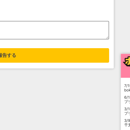
報告する
7/1
b
6/
プ
3/
プ
3/
干