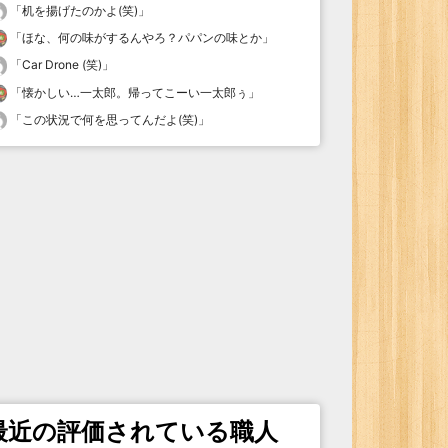
「
机を揚げたのかよ(笑)
」
「
ほな、何の味がするんやろ？パパンの味とか
」
「
Car Drone (笑)
」
「
懐かしい…一太郎。帰ってこーい一太郎ぅ
」
「
この状況で何を思ってんだよ(笑)
」
最近の評価されている職人