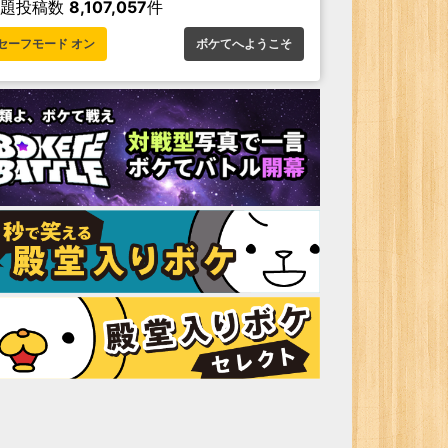
お題投稿数
8,107,057
件
セーフモード オン
ボケてへようこそ