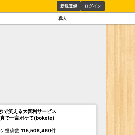
新規登録
ログイン
職人
秒で笑える大喜利サービス
真で一言ボケて(bokete)
ボケ投稿数
115,506,460
件