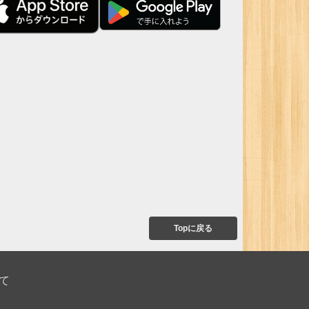
Topに戻る
て