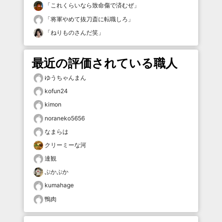
「
これくらいなら致命傷で済むぜ
」
「
将軍やめて抜刀斎に転職しろ
」
「
ねりものさんだ笑
」
最近の評価されている職人
ゆうちゃんまん
kofun24
kimon
noraneko5656
なまらは
クリーミーな河
達観
ぷかぷか
kumahage
鴨肉