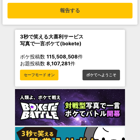
報告する
3秒で笑える大喜利サービス
写真で一言ボケて(bokete)
ボケ投稿数
115,508,508
件
お題投稿数
8,107,281
件
セーフモード オン
ボケてへようこそ