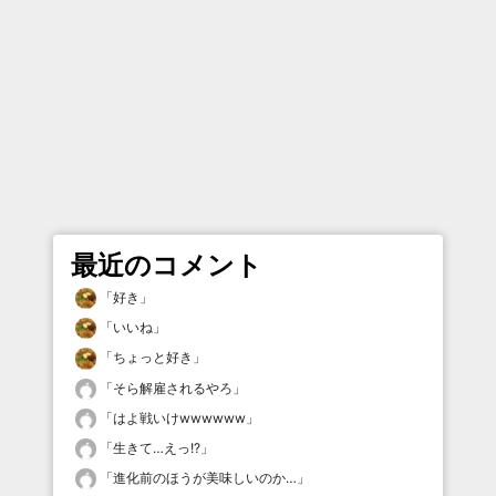
最近のコメント
「
好き
」
「
いいね
」
「
ちょっと好き
」
「
そら解雇されるやろ
」
「
はよ戦いけwwwwww
」
「
生きて…えっ!?
」
「
進化前のほうが美味しいのか…
」