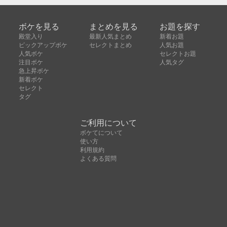
ボケを見る
まとめを見る
お題を探す
殿堂入り
最新人気まとめ
新着お題
ピックアップボケ
セレクトまとめ
人気お題
人気ボケ
セレクトお題
注目ボケ
人気タグ
急上昇ボケ
新着ボケ
セレクト
タグ
ご利用について
ボケてについて
使い方
利用規約
よくある質問
クッキーの利用について
お問い合わせ
広告掲載について
運営会社
Copyright © ボケて（bokete）All rights reserved. 株式
会社オモロキ