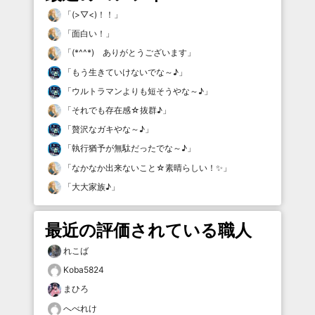
「
(>▽<)！！
」
「
面白い！
」
「
(*^^*) ありがとうございます
」
「
もう生きていけないでな～♪
」
「
ウルトラマンよりも短そうやな～♪
」
「
それでも存在感☆抜群♪
」
「
贅沢なガキやな～♪
」
「
執行猶予が無駄だったでな～♪
」
「
なかなか出来ないこと☆素晴らしい！✨
」
「
大大家族♪
」
最近の評価されている職人
れこば
Koba5824
まひろ
へべれけ