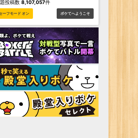
お題投稿数
8,107,057
件
セーフモード オン
ボケてへようこそ