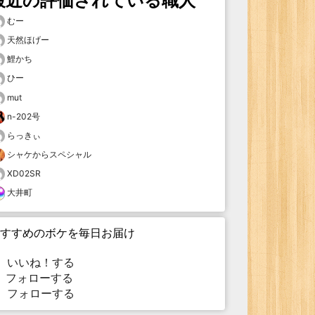
最近の評価されている職人
むー
天然ほげー
鯉かち
ひー
mut
n-202号
らっきぃ
シャケからスペシャル
XD02SR
大井町
すすめのボケを毎日お届け
いいね！する
フォローする
フォローする