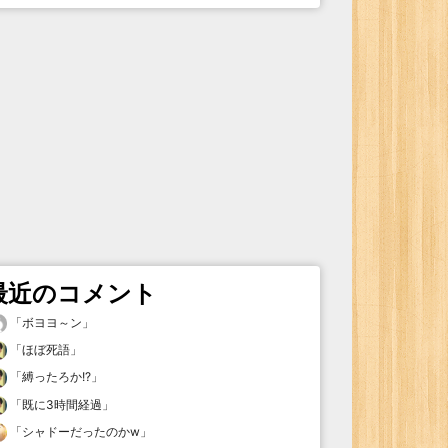
最近のコメント
「
ボヨヨ～ン
」
「
ほぼ死語
」
「
縛ったろか!?
」
「
既に3時間経過
」
「
シャドーだったのかw
」