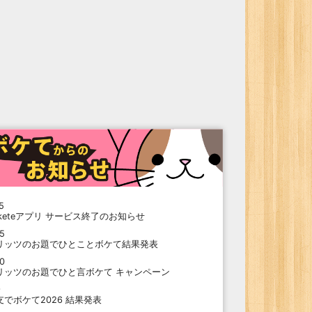
5
oketeアプリ サービス終了のお知らせ
15
リッツのお題でひとことボケて結果発表
10
リッツのお題でひと言ボケて キャンペーン
9
支でボケて2026 結果発表