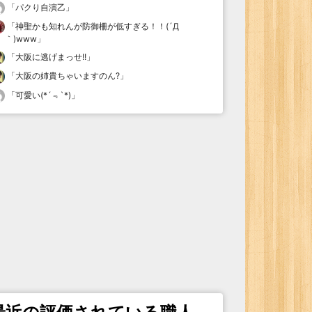
「
パクり自演乙
」
「
神聖かも知れんが防御柵が低すぎる！！(´Д
｀)www
」
「
大阪に逃げまっせ!!
」
「
大阪の姉貴ちゃいますのん?
」
「
可愛い(*´﹃`*)
」