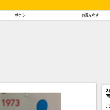
ボケる
お題を出す
3
写