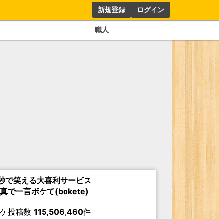
新規登録
ログイン
職人
秒で笑える大喜利サービス
真で一言ボケて(bokete)
ボケ投稿数
115,506,460
件