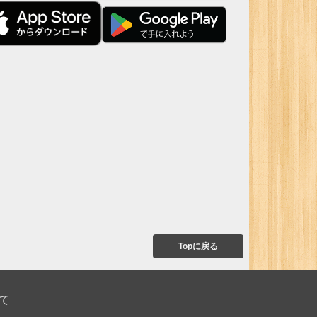
Topに戻る
て