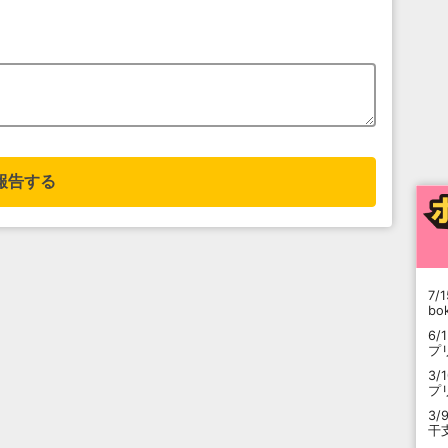
報告する
7/1
b
6/
プ
3/
プ
3/
干