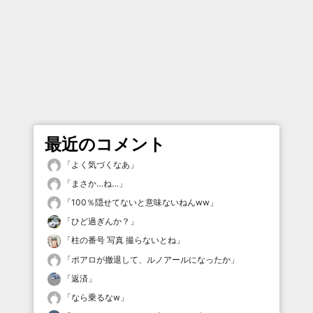
最近のコメント
「
よく気づくなあ
」
「
まさか…ね…
」
「
100％隠せてないと意味ないねんww
」
「
ひど過ぎんか？
」
「
柱の番号 写真 撮らないとね
」
「
ポアロが撤退して、ルノアールになったか
」
「
返済
」
「
なら乗るなw
」