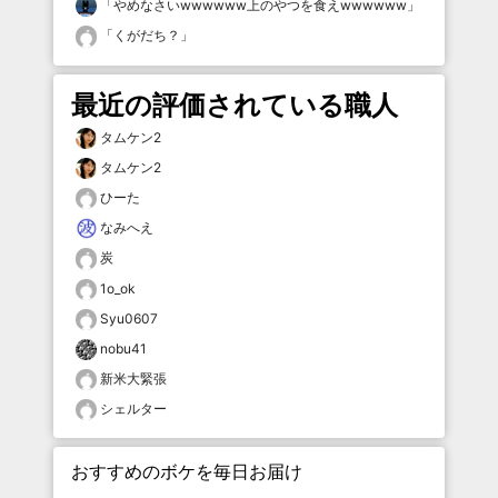
「
やめなさいwwwwww上のやつを食えwwwwww
」
「
くがだち？
」
最近の評価されている職人
タムケン2
タムケン2
ひーた
なみへえ
炭
1o_ok
Syu0607
nobu41
新米大緊張
シェルター
おすすめのボケを毎日お届け