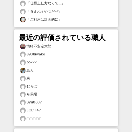
「
仕様上仕方なくて…
」
「
食えねぇやつだぜ
」
「
ご利用は計画的に
」
最近の評価されている職人
情緒不安定太郎
8938iwako
bokkk
鳥人
炭
むろぼ
Ｇ馬場
Syu0607
LOL1147
mmmmm