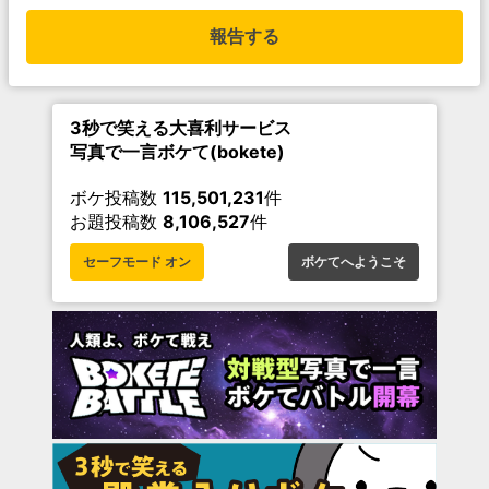
報告する
3秒で笑える大喜利サービス
写真で一言ボケて(bokete)
ボケ投稿数
115,501,231
件
お題投稿数
8,106,527
件
セーフモード オン
ボケてへようこそ