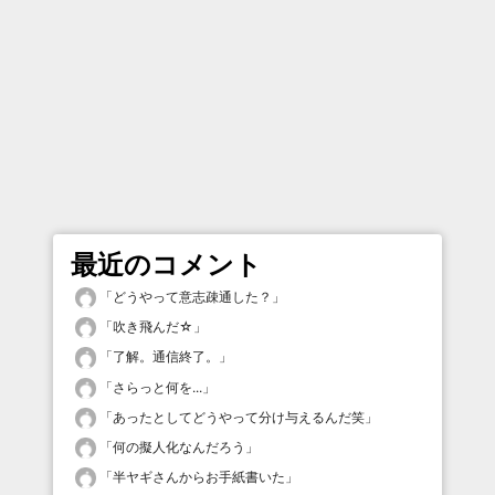
最近のコメント
「
どうやって意志疎通した？
」
「
吹き飛んだ☆
」
「
了解。通信終了。
」
「
さらっと何を...
」
「
あったとしてどうやって分け与えるんだ笑
」
「
何の擬人化なんだろう
」
「
半ヤギさんからお手紙書いた
」