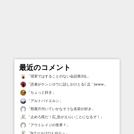
最近のコメント
「
現実ではすることのない会話第3位
」
「
読者がケンシロウに話しかけとる(´Д｀)www
」
「
ちょっと好き
」
「
アルトバイエルン
」
「
部屋片付いていかなそうな名前が好き
」
「
止めろ罠だ！広_告がえらいことになるぞ！
」
「
アウトレイジの世界？
」
「
Nクールはひんやり～
」