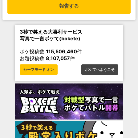
報告する
3秒で笑える大喜利サービス
写真で一言ボケて(bokete)
ボケ投稿数
115,506,460
件
お題投稿数
8,107,057
件
セーフモード オン
ボケてへようこそ