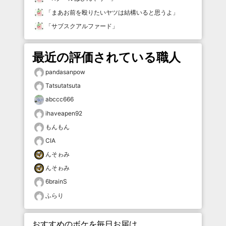
「
まあお前を殴りたいヤツは結構いると思うよ
」
「
サブスクアルファード
」
最近の評価されている職人
pandasanpow
Tatsutatsuta
abccc666
ihaveapen92
もんもん
CIA
んそゎみ
んそゎみ
6brainS
ふらり
おすすめのボケを毎日お届け