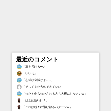
最近のコメント
「
翼を授ける〜♪
」
「
いいね
」
「
志望校全滅かよ……
」
「
そしてまだ大体できてない
」
「
待たす側も待たされる方も大概にしなさいw
」
「
はよ病院行け！
」
「
これは粉々に飛び散るパターンw
」