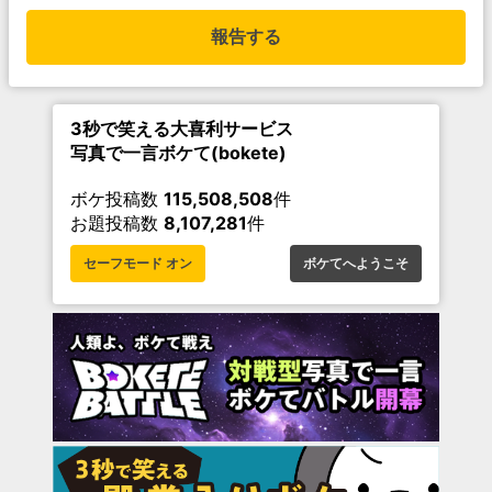
報告する
3秒で笑える大喜利サービス
写真で一言ボケて(bokete)
ボケ投稿数
115,508,508
件
お題投稿数
8,107,281
件
セーフモード オン
ボケてへようこそ