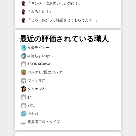
「
キンペーにお願いしたのに！
」
「
よろしい！
」
「
じゃ…あがって確認させてもらうんで…
」
最近の評価されている職人
女優デビュー
星待ちすいせい
TSUNAGAWA
パンダと7匹のパンダ
ヴォケマス
タムケン2
むー
YK5
小十郎
新参者プロトタイプ