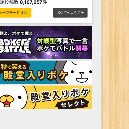
お題投稿数
8,107,057
件
セーフモード オン
ボケてへようこそ