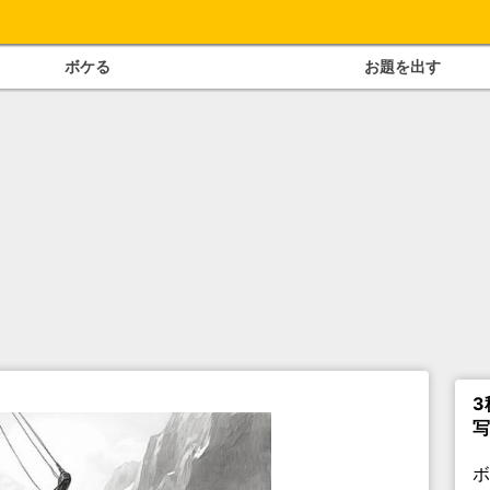
ボケる
お題を出す
3
写