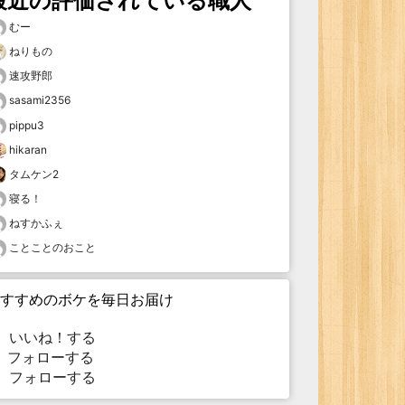
最近の評価されている職人
むー
ねりもの
速攻野郎
sasami2356
pippu3
hikaran
タムケン2
寝る！
ねすかふぇ
ことことのおこと
すすめのボケを毎日お届け
いいね！する
フォローする
フォローする