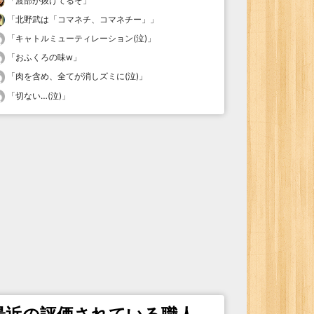
「
渡部が抜けてるぞ
」
「
北野武は「コマネチ、コマネチー」
」
「
キャトルミューティレーション(泣)
」
「
おふくろの味w
」
「
肉を含め、全てが消しズミに(泣)
」
「
切ない…(泣)
」