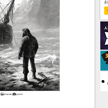
amaraku
quinet