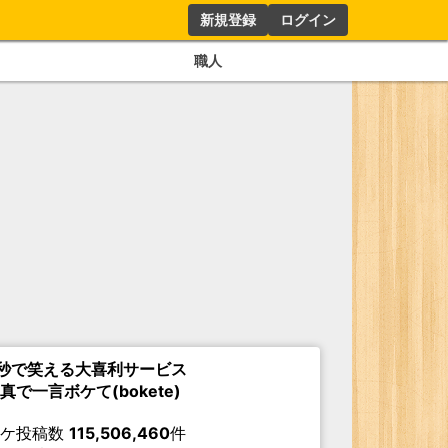
新規登録
ログイン
職人
秒で笑える大喜利サービス
真で一言ボケて(bokete)
ボケ投稿数
115,506,460
件