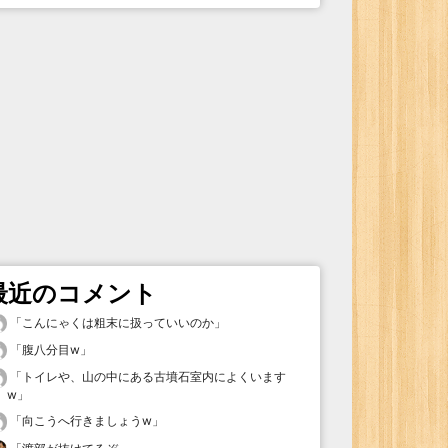
最近のコメント
「
こんにゃくは粗末に扱っていいのか
」
「
腹八分目w
」
「
トイレや、山の中にある古墳石室内によくいます
w
」
「
向こうへ行きましょうw
」