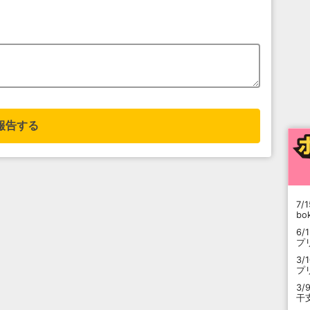
報告する
7/1
b
6/
プ
3/
プ
3/
干