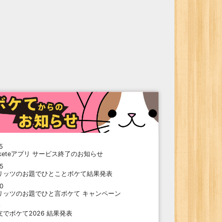
5
oketeアプリ サービス終了のお知らせ
15
リッツのお題でひとことボケて結果発表
10
リッツのお題でひと言ボケて キャンペーン
9
支でボケて2026 結果発表