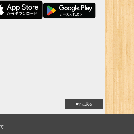
Topに戻る
て