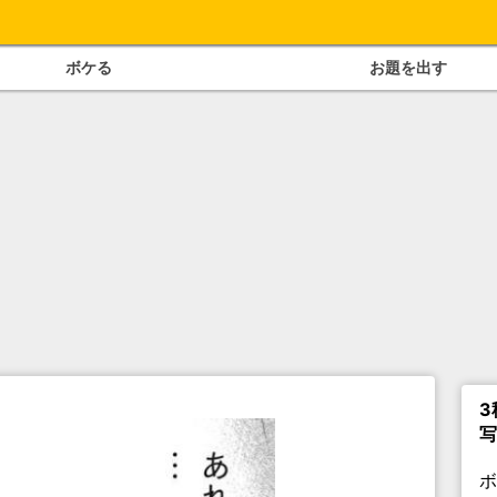
ボケる
お題を出す
3
写