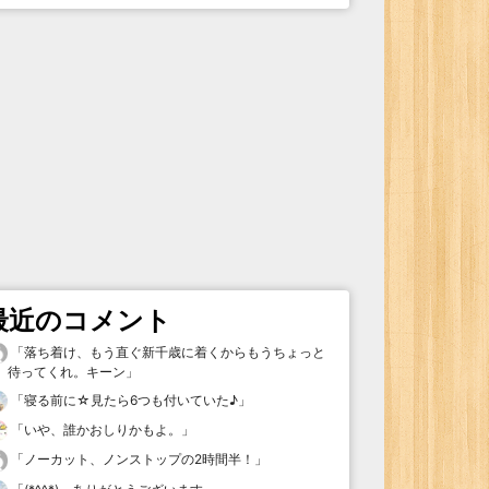
最近のコメント
「
落ち着け、もう直ぐ新千歳に着くからもうちょっと
待ってくれ。キーン
」
「
寝る前に☆見たら6つも付いていた♪
」
「
いや、誰かおしりかもよ。
」
「
ノーカット、ノンストップの2時間半！
」