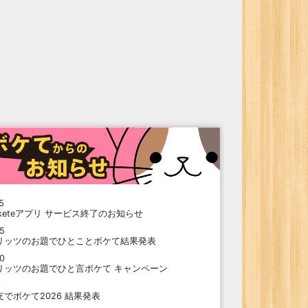
5
oketeアプリ サービス終了のお知らせ
15
リッツのお題でひとことボケて結果発表
10
リッツのお題でひと言ボケて キャンペーン
9
支でボケて2026 結果発表