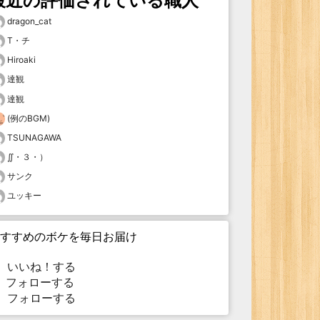
最近の評価されている職人
dragon_cat
T・チ
Hiroaki
達観
達観
(例のBGM)
TSUNAGAWA
∬・３・）
サンク
ユッキー
すすめのボケを毎日お届け
いいね！する
フォローする
フォローする