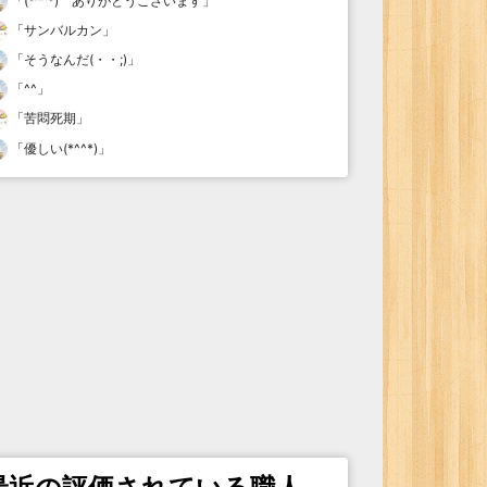
「
(*^^*) ありがとうございます
」
「
サンバルカン
」
「
そうなんだ(・・;)
」
「
^^
」
「
苦悶死期
」
「
優しい(*^^*)
」