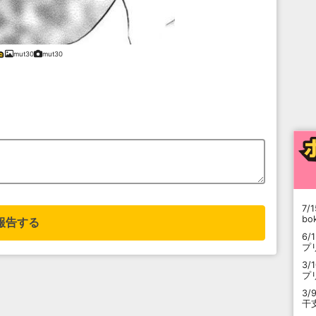
mut30
mut30
7/1
b
報告する
6/
プ
3/
プ
3/
干