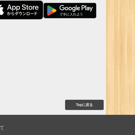
Topに戻る
て