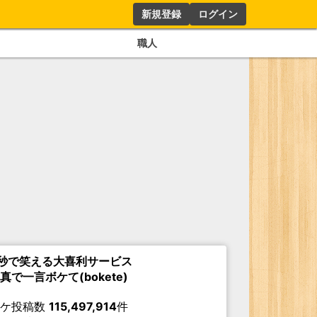
新規登録
ログイン
職人
秒で笑える大喜利サービス
真で一言ボケて(bokete)
ボケ投稿数
115,497,914
件