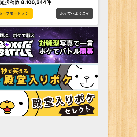
お題投稿数
8,106,244
件
セーフモード オン
ボケてへようこそ