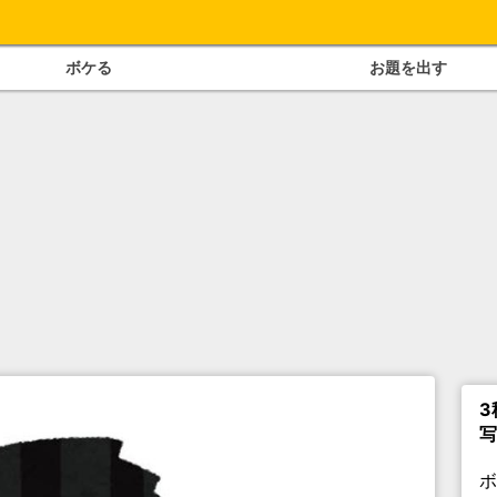
ボケる
お題を出す
3
写