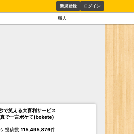
新規登録
ログイン
職人
秒で笑える大喜利サービス
真で一言ボケて(bokete)
ボケ投稿数
115,495,876
件