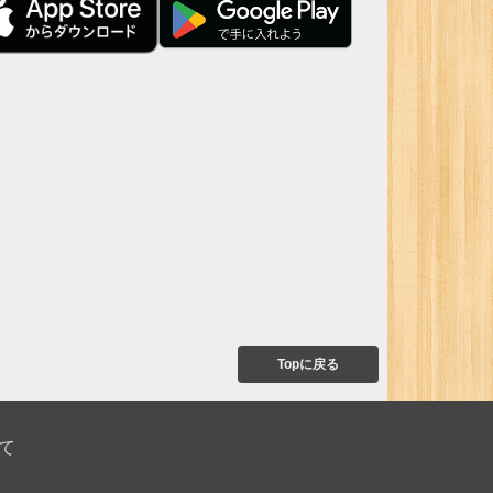
Topに戻る
て