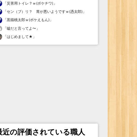
「
災害用トイレ？ｗ(ボケチワ)
」
「
セン（ブ）リ？ 胃が悪いようですｗ(憑太郎)
」
「
黒猫桃太郎ｗ(ボケえもん)
」
「
嘘だと言ってよ〜
」
「
はじめまして★
」
最近の評価されている職人