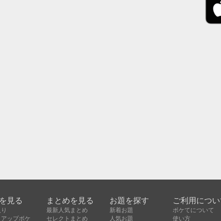
を見る
まとめを見る
お題を探す
ご利用につい
入り
最新人気まとめ
新着お題
ボケてについて
クアップボケ
セレクトまとめ
人気お題
使い方