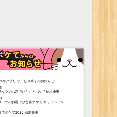
5
oketeアプリ サービス終了のお知らせ
15
リッツのお題でひとことボケて結果発表
10
リッツのお題でひと言ボケて キャンペーン
9
支でボケて2026 結果発表