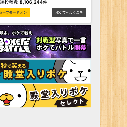
お題投稿数
8,106,244
件
セーフモード オン
ボケてへようこそ