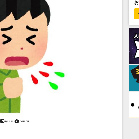
uyuurui
uyuurui