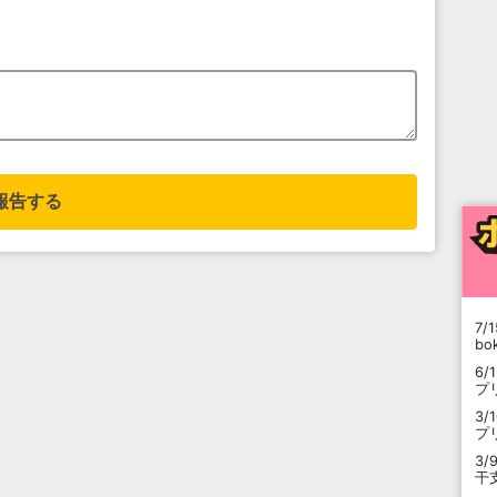
報告する
7/1
b
6/
プ
3/
プ
3/
干