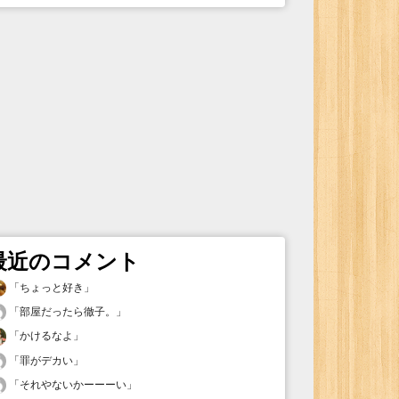
最近のコメント
「
ちょっと好き
」
「
部屋だったら徹子。
」
「
かけるなよ
」
「
罪がデカい
」
「
それやないかーーーい
」