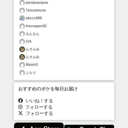
pandasanpow
Tatsutatsuta
abccc666
ihaveapen92
もんもん
CIA
んそゎみ
んそゎみ
6brainS
ふらり
おすすめのボケを毎日お届け
いいね！する
フォローする
フォローする