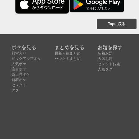
Topに戻る
ボケを見る
まとめを見る
お題を探す
殿堂入り
最新人気まとめ
新着お題
ピックアップボケ
セレクトまとめ
人気お題
人気ボケ
セレクトお題
注目ボケ
人気タグ
急上昇ボケ
新着ボケ
セレクト
タグ
ご利用について
ボケてについて
使い方
利用規約
よくある質問
クッキーの利用について
お問い合わせ