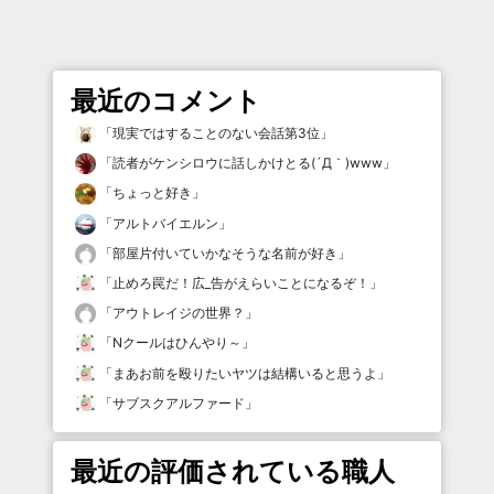
最近のコメント
「
現実ではすることのない会話第3位
」
「
読者がケンシロウに話しかけとる(´Д｀)www
」
「
ちょっと好き
」
「
アルトバイエルン
」
「
部屋片付いていかなそうな名前が好き
」
「
止めろ罠だ！広_告がえらいことになるぞ！
」
「
アウトレイジの世界？
」
「
Nクールはひんやり～
」
「
まあお前を殴りたいヤツは結構いると思うよ
」
「
サブスクアルファード
」
最近の評価されている職人