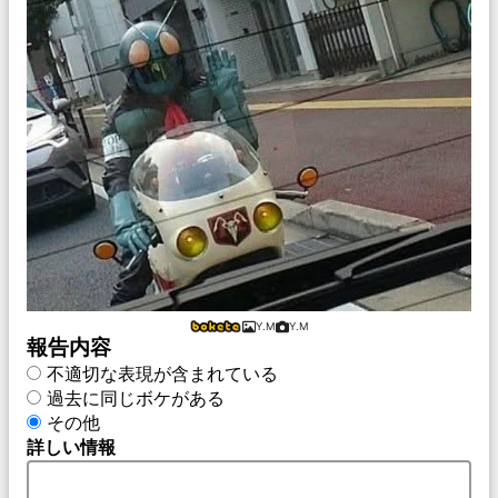
Y.M
Y.M
報告内容
不適切な表現が含まれている
過去に同じボケがある
その他
詳しい情報