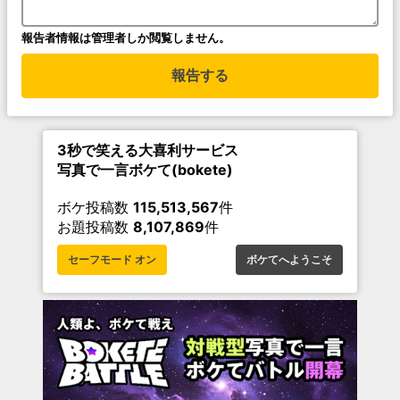
報告者情報は管理者しか閲覧しません。
報告する
3秒で笑える大喜利サービス
写真で一言ボケて(bokete)
ボケ投稿数
115,513,567
件
お題投稿数
8,107,869
件
セーフモード オン
ボケてへようこそ