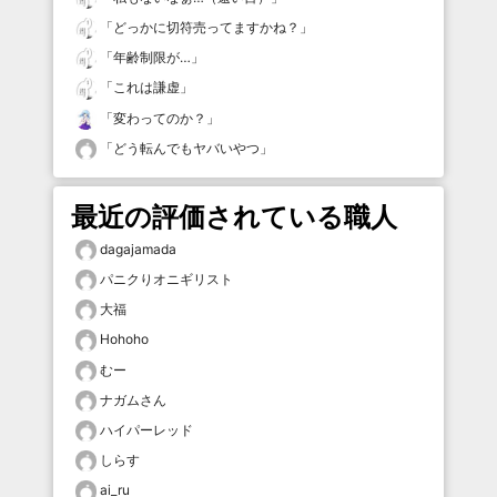
「
どっかに切符売ってますかね？
」
「
年齢制限が…
」
「
これは謙虚
」
「
変わってのか？
」
「
どう転んでもヤバいやつ
」
最近の評価されている職人
dagajamada
パニクりオニギリスト
大福
Hohoho
むー
ナガムさん
ハイパーレッド
しらす
ai_ru