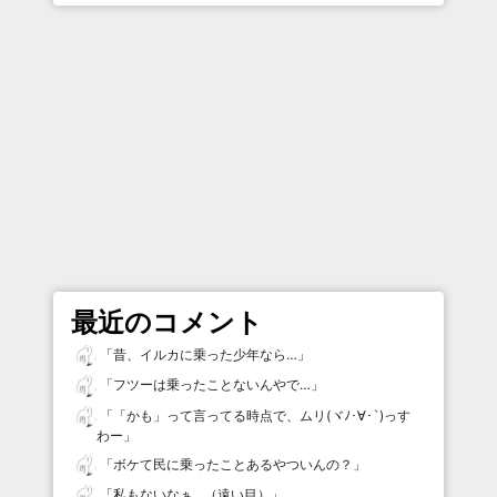
最近のコメント
「
昔、イルカに乗った少年なら…
」
「
フツーは乗ったことないんやで…
」
「
「かも」って言ってる時点で、ムリ(ヾﾉ･∀･`)っす
わー
」
「
ボケて民に乗ったことあるやついんの？
」
「
私もないなぁ…（遠い目）
」