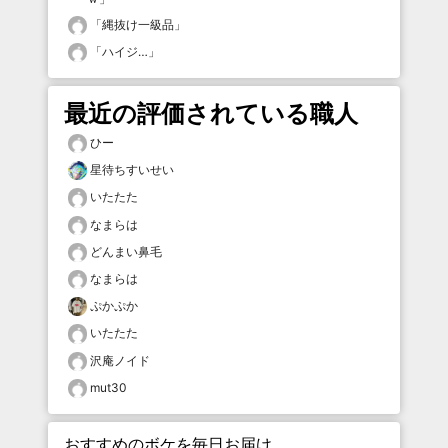
「
縄抜け一級品
」
「
ハイジ…
」
最近の評価されている職人
ひー
星待ちすいせい
いたたた
なまらは
どんまい鼻毛
なまらは
ぷかぷか
いたたた
沢庵ノイド
mut30
おすすめのボケを毎日お届け