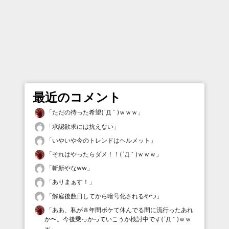
最近のコメント
「
ただの待った希望(´Д｀)ｗｗｗ
」
「
承認欲求には抗えない
」
「
いやいや今のトレンドはヘルメット
」
「
それはやったらダメ！！(´Д｀)ｗｗｗ
」
「
斬新やなww
」
「
ありまぁす！
」
「
解雇後数日してから暗号化されるやつ
」
「
ああ、私が８年間ボケて休んでる間に流行ったあれ
か〜。今後乗っかっていこうか検討中です(´Д｀)ｗｗ
ｗ
」