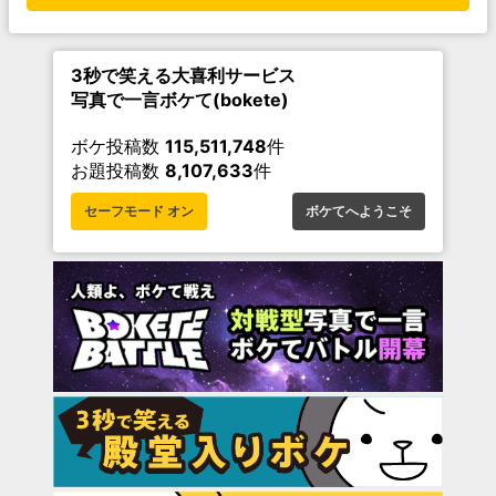
3秒で笑える大喜利サービス
写真で一言ボケて(bokete)
ボケ投稿数
115,511,748
件
お題投稿数
8,107,633
件
セーフモード オン
ボケてへようこそ