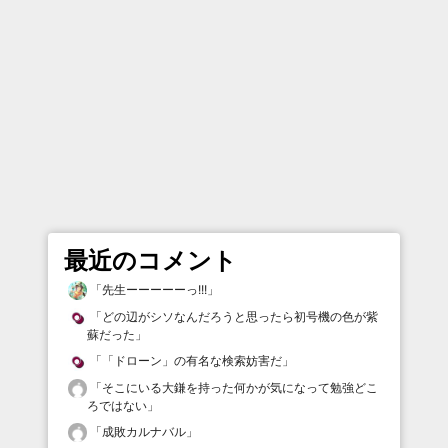
最近のコメント
「
先生ーーーーーっ!!!
」
「
どの辺がシソなんだろうと思ったら初号機の色が紫
蘇だった
」
「
「ドローン」の有名な検索妨害だ
」
「
そこにいる大鎌を持った何かが気になって勉強どこ
ろではない
」
「
成敗カルナバル
」