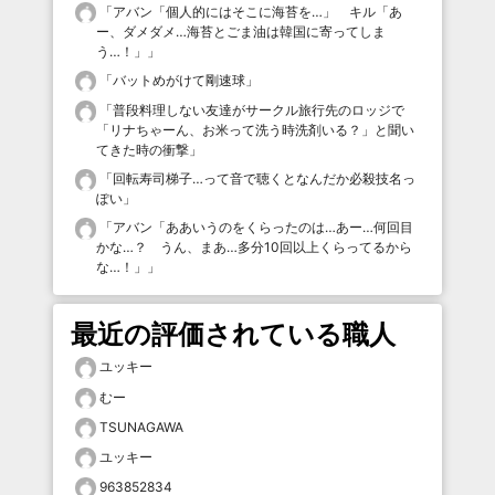
「
アバン「個人的にはそこに海苔を…」 キル「あ
ー、ダメダメ…海苔とごま油は韓国に寄ってしま
う…！」
」
「
バットめがけて剛速球
」
「
普段料理しない友達がサークル旅行先のロッジで
「リナちゃーん、お米って洗う時洗剤いる？」と聞い
てきた時の衝撃
」
「
回転寿司梯子…って音で聴くとなんだか必殺技名っ
ぽい
」
「
アバン「ああいうのをくらったのは…あー…何回目
かな…？ うん、まあ…多分10回以上くらってるから
な…！」
」
最近の評価されている職人
ユッキー
むー
TSUNAGAWA
ユッキー
963852834