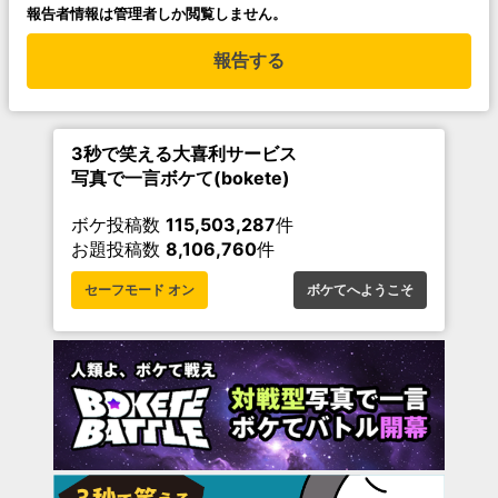
報告者情報は管理者しか閲覧しません。
報告する
3秒で笑える大喜利サービス
写真で一言ボケて(bokete)
ボケ投稿数
115,503,287
件
お題投稿数
8,106,760
件
セーフモード オン
ボケてへようこそ